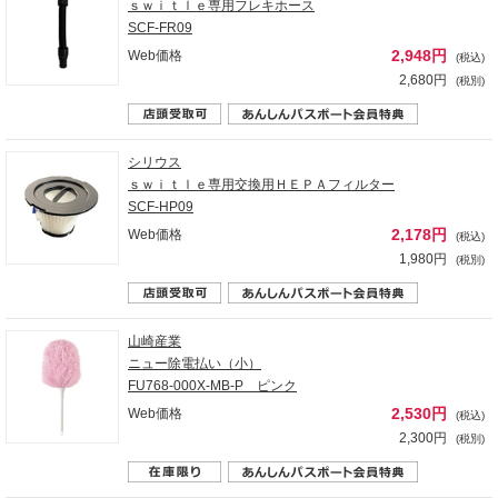
ｓｗｉｔｌｅ専用フレキホース
SCF-FR09
2,948円
Web価格
(税込)
2,680円
(税別)
シリウス
ｓｗｉｔｌｅ専用交換用ＨＥＰＡフィルター
SCF-HP09
2,178円
Web価格
(税込)
1,980円
(税別)
山崎産業
ニュー除電払い（小）
FU768-000X-MB-P ピンク
2,530円
Web価格
(税込)
2,300円
(税別)