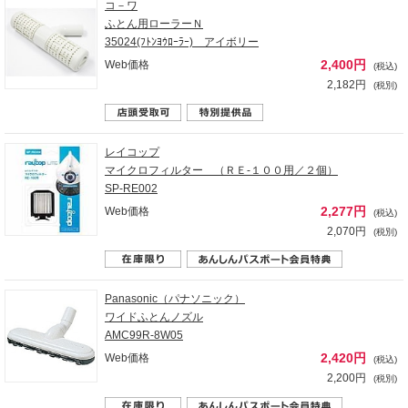
コ－ワ
ふとん用ローラーＮ
35024(ﾌﾄﾝﾖｳﾛｰﾗｰ) アイボリー
2,400円
Web価格
(税込)
2,182円
(税別)
レイコップ
マイクロフィルター （ＲＥ‐１００用／２個）
SP-RE002
2,277円
Web価格
(税込)
2,070円
(税別)
Panasonic（パナソニック）
ワイドふとんノズル
AMC99R-8W05
2,420円
Web価格
(税込)
2,200円
(税別)