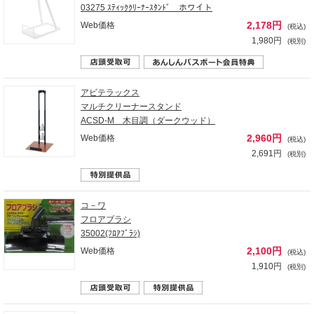
03275 ｽﾃｨｯｸｸﾘｰﾅｰｽﾀﾝﾄﾞ ホワイト
2,178円
Web価格
(税込)
1,980円
(税別)
アビテラックス
マルチクリーナースタンド
ACSD-M 木目調（ダークウッド）
2,960円
Web価格
(税込)
2,691円
(税別)
コ－ワ
フロアブラシ
35002(ﾌﾛｱﾌﾞﾗｼ)
2,100円
Web価格
(税込)
1,910円
(税別)