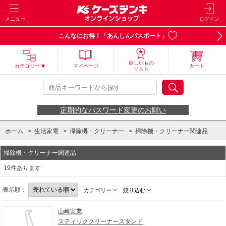
メニュー
ログイン
こんなにお得！「あんしんパスポート」
欲しいもの
カテゴリー
マイページ
カート
リスト
定期的なパスワード変更のお願い
ホーム
>
生活家電
>
掃除機・クリーナー
>
掃除機・クリーナー関連品
掃除機・クリーナー関連品
19件あります
表示順：
カテゴリー
絞り込む
山崎実業
スティッククリーナースタンド