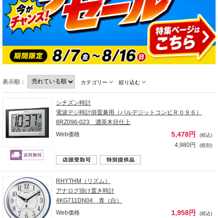
表示順：
カテゴリー
絞り込む
シチズン時計
電波デジ時計掛置兼用（パルデジットコンビＲ０９６）
8RZ096-023 濃茶木目仕上
5,478円
Web価格
(税込)
4,980円
(税別)
RHYTHM（リズム）
アナログ掛け置き時計
4KG711DN04 青（白）
1,958円
Web価格
(税込)