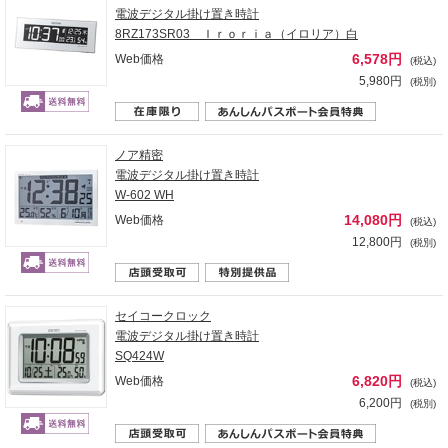
電波デジタル掛け置き時計
8RZ173SR03 Ｉｒｏｒｉａ（イロリア）白
6,578円
Web価格
(税込)
5,980円
(税別)
ノア精密
電波デジタル掛け置き時計
W-602 WH
14,080円
Web価格
(税込)
12,800円
(税別)
セイコークロック
電波デジタル掛け置き時計
SQ424W
6,820円
Web価格
(税込)
6,200円
(税別)