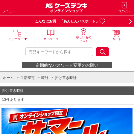
メニュー
ログイン
こんなにお得！「あんしんパスポート」
欲しいもの
カテゴリー
マイページ
カート
リスト
定期的なパスワード変更のお願い
ホーム
>
生活家電
>
時計
>
掛け置き時計
掛け置き時計
13件あります