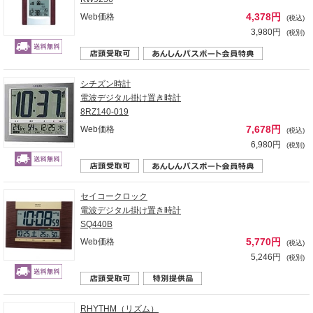
4,378円
Web価格
(税込)
3,980円
(税別)
シチズン時計
電波デジタル掛け置き時計
8RZ140-019
7,678円
Web価格
(税込)
6,980円
(税別)
セイコークロック
電波デジタル掛け置き時計
SQ440B
5,770円
Web価格
(税込)
5,246円
(税別)
RHYTHM（リズム）