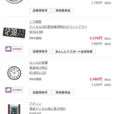
1,780円
(税別)
ノア精密
デジタルLED置掛兼用時計ホワイトアワー
W-813 BK
4,378円
Web価格
(税込)
3,980円
(税別)
カシオ計算機
電波掛け時計
IQ-800J-1JF
3,480円
Web価格
(税込)
3,164円
(税別)
アデッソ
電波デジタル掛け置き時計
KW9256