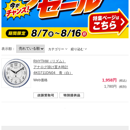
表示順：
カテゴリー
絞り込む
RHYTHM（リズム）
アナログ掛け置き時計
4KG711DN04 青（白）
1,958円
Web価格
(税込)
1,780円
(税別)