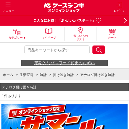
メニュー
ログイン
こんなにお得！「あんしんパスポート」
欲しいもの
カテゴリー
マイページ
カート
リスト
定期的なパスワード変更のお願い
ホーム
>
生活家電
>
時計
>
掛け置き時計
>
アナログ掛け置き時計
アナログ掛け置き時計
1件あります