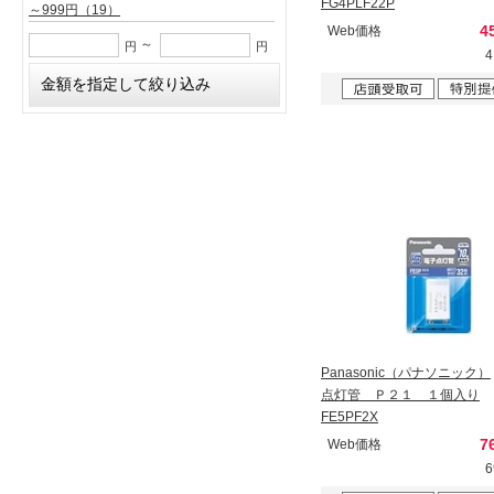
FG4PLF22P
～999円
（19）
4
Web価格
～
円
円
Panasonic（パナソニック）
点灯管 Ｐ２１ １個入り
FE5PF2X
7
Web価格