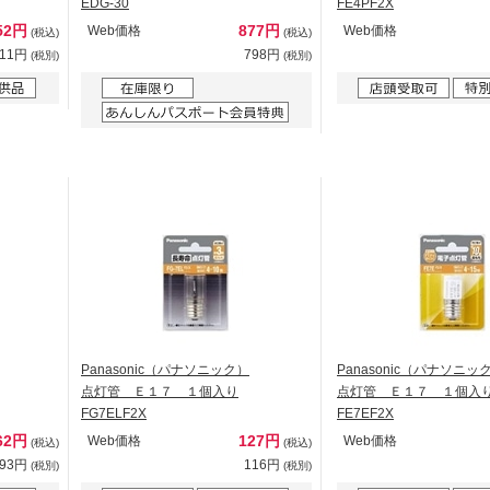
EDG-30
FE4PF2X
52円
877円
Web価格
Web価格
(税込)
(税込)
411円
798円
(税別)
(税別)
Panasonic（パナソニック）
Panasonic（パナソニッ
点灯管 Ｅ１７ １個入り
点灯管 Ｅ１７ １個入
FG7ELF2X
FE7EF2X
62円
127円
Web価格
Web価格
(税込)
(税込)
693円
116円
(税別)
(税別)