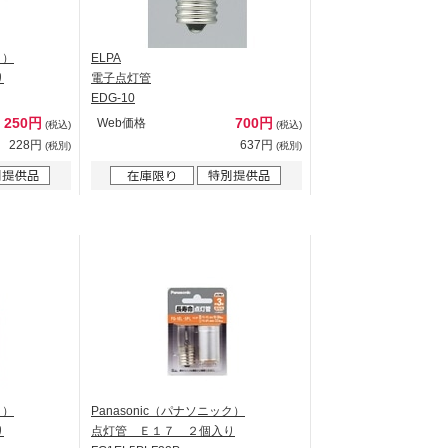
ク）
ELPA
り
電子点灯管
EDG-10
250円
700円
Web価格
(税込)
(税込)
228円
637円
(税別)
(税別)
ク）
Panasonic（パナソニック）
り
点灯管 Ｅ１７ ２個入り