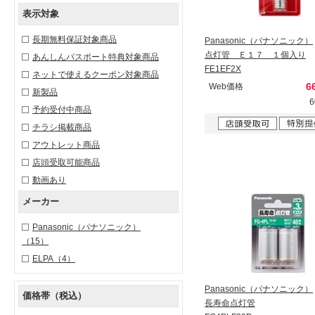
表示対象
長期無料保証対象商品
Panasonic（パナソニック）
点灯管 Ｅ１７ １個入り
あんしんパスポート特典対象商品
FE1EF2X
ネットで使えるクーポン対象商品
6
Web価格
新製品
予約受付中商品
チラシ掲載商品
アウトレット商品
店頭受取可能商品
動画あり
メーカー
Panasonic（パナソニック）
（15）
ELPA
（4）
Panasonic（パナソニック）
価格帯（税込）
長寿命点灯管