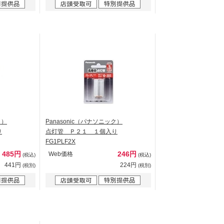
ク）
Panasonic（パナソニック）
り
点灯管 Ｐ２１ １個入り
FG1PLF2X
485円
246円
Web価格
(税込)
(税込)
441円
224円
(税別)
(税別)