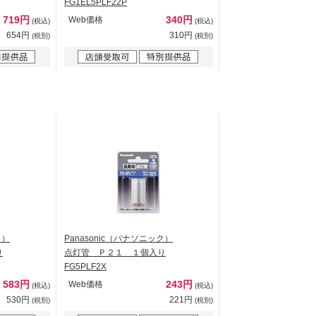
FG1EL5PLF22P
719円
340円
Web価格
(税込)
(税込)
654円
310円
(税別)
(税別)
ク）
Panasonic（パナソニック）
り
点灯管 Ｐ２１ １個入り
FG5PLF2X
583円
243円
Web価格
(税込)
(税込)
530円
221円
(税別)
(税別)