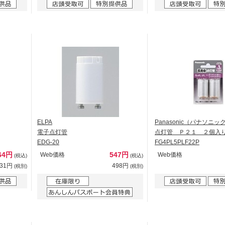
ELPA
Panasonic（パナソニッ
電子点灯管
点灯管 Ｐ２１ ２個入
EDG-20
FG4PL5PLF22P
64円
547円
Web価格
Web価格
(税込)
(税込)
331円
498円
(税別)
(税別)