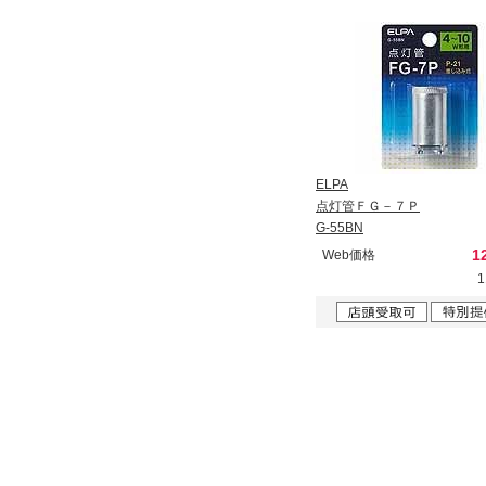
ELPA
点灯管ＦＧ－７Ｐ
G-55BN
1
Web価格