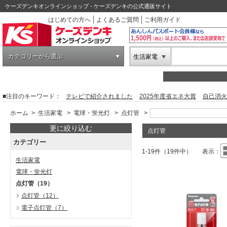
ケーズデンキオンラインショップ - ケーズデンキの公式通販サイト
はじめての方へ
よくあるご質問
ご利用ガイド
カテゴリーから選ぶ
生活家電
■注目のキーワード：
テレビで紹介されました
2025年度省エネ大賞
自己消火
ホーム
>
生活家電
>
電球・蛍光灯
>
点灯管
>
更に絞り込む
点灯管
カテゴリー
1-19件（19件中）
表示：
生活家電
電球・蛍光灯
点灯管
（19）
点灯管
（12）
電子点灯管
（7）