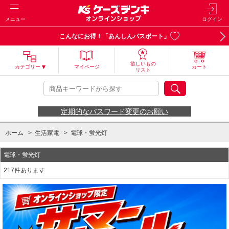
メニュー
ログイン
こんなにお得！「あんしんパスポート」
欲しいもの
カテゴリー
マイページ
カート
リスト
定期的なパスワード変更のお願い
ホーム
>
生活家電
>
電球・蛍光灯
電球・蛍光灯
217件あります