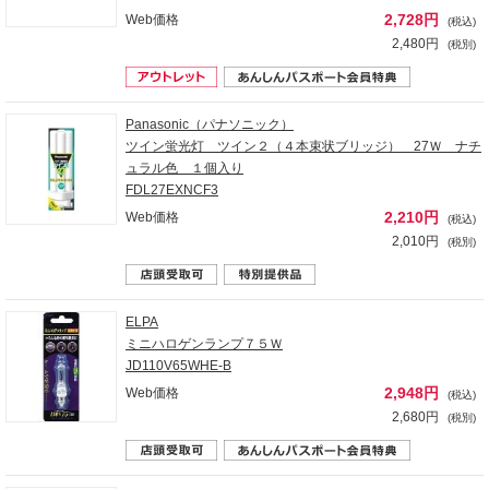
2,728円
Web価格
(税込)
2,480円
(税別)
Panasonic（パナソニック）
ツイン蛍光灯 ツイン２（４本束状ブリッジ） 27Ｗ ナチ
ュラル色 １個入り
FDL27EXNCF3
2,210円
Web価格
(税込)
2,010円
(税別)
ELPA
ミニハロゲンランプ７５Ｗ
JD110V65WHE-B
2,948円
Web価格
(税込)
2,680円
(税別)