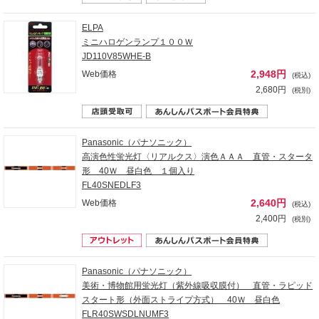
ELPA
ミニハロゲンランプ１００Ｗ
JD110V85WHE-B
2,948円
Web価格
(税込)
2,680円
(税別)
Panasonic（パナソニック）
高演色性蛍光灯〈リアルクス〉演色ＡＡＡ 直管・スタータ
形 40Ｗ 昼白色 １個入り
FL40SNEDLF3
2,640円
Web価格
(税込)
2,400円
(税別)
Panasonic（パナソニック）
美術・博物館用蛍光灯（紫外線吸収膜付） 直管・ラピッド
スタート形（外面ストライプ方式） 40Ｗ 昼白色
FLR40SWSDLNUMF3