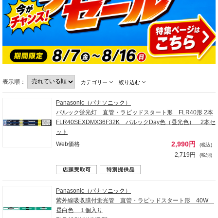
表示順：
カテゴリー
絞り込む
Panasonic（パナソニック）
パルック蛍光灯 直管・ラピッドスタート形 FLR40形 2本
FLR40SEXDMX36F32K パルックDay色（昼光色） 2本セ
ット
2,990円
Web価格
(税込)
2,719円
(税別)
Panasonic（パナソニック）
紫外線吸収膜付蛍光管 直管・ラピッドスタート形 40W
昼白色 １個入り