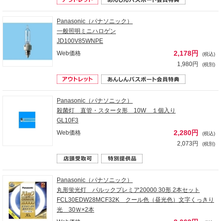
Panasonic（パナソニック）
一般照明ミニハロゲン
JD100V85WNPE
2,178円
Web価格
(税込)
1,980円
(税別)
Panasonic（パナソニック）
殺菌灯 直管・スタータ形 10W １個入り
GL10F3
2,280円
Web価格
(税込)
2,073円
(税別)
Panasonic（パナソニック）
丸形蛍光灯 パルックプレミア20000 30形 2本セット
FCL30EDW28MCF32K クール色（昼光色）文字くっきり
光 30Ｗ×2本