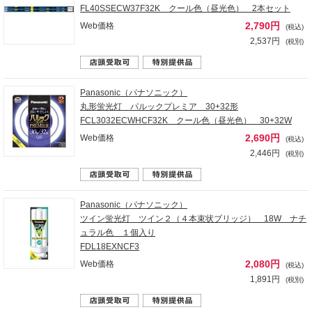
FL40SSECW37F32K クール色（昼光色） 2本セット
2,790円
Web価格
(税込)
2,537円
(税別)
Panasonic（パナソニック）
丸形蛍光灯 パルックプレミア 30+32形
FCL3032ECWHCF32K クール色（昼光色） 30+32W
2,690円
Web価格
(税込)
2,446円
(税別)
Panasonic（パナソニック）
ツイン蛍光灯 ツイン２（４本束状ブリッジ） 18W ナチ
ュラル色 １個入り
FDL18EXNCF3
2,080円
Web価格
(税込)
1,891円
(税別)