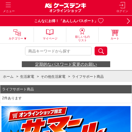
メニュー
ログイン
こんなにお得！「あんしんパスポート」
欲しいもの
カテゴリー
マイページ
カート
リスト
定期的なパスワード変更のお願い
ホーム
>
生活家電
>
その他生活家電
>
ライフサポート商品
ライフサポート商品
2件あります