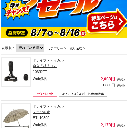
表示順：
カテゴリー
絞り込む
ドライブメディカル
自立式杖先ゴム
10352TT
2,068円
Web価格
(税込)
1,880円
(税別)
ドライブメディカル
ステッキ傘
RTL10399
2,178円
Web価格
(税込)