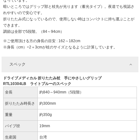
なっています。
暗いところではグリップ部と杖先が光ります（蓄光タイプ）。夜道でも視認さ
れやすいので安心です。
折りたたみ式になっているので、使用しない時はコンパクトに持ち運ぶことが
できます。
調節は全部で5段階。（84～94cm）
※ご使用頂ける方の身長の目安 : 162～182cm
※身長（cm）÷2＋3cmが杖のサイズとなるように計算しています。
スペック
ドライブメディカル 折りたたみ杖 手にやさしいグリップ
RTL10304LB ライトブルーのスペック
全長
約840～940mm（5段階）
折りたたみ時長さ
約300mm
重量
約350g
パイプ径
19mm
生産国
台湾