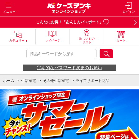
メニュー
ログイン
こんなにお得！「あんしんパスポート」
欲しいもの
カテゴリー
マイページ
カート
リスト
定期的なパスワード変更のお願い
ホーム
>
生活家電
>
その他生活家電
>
ライフサポート商品
ホーム
>
生活家電
>
その他生活家電
>
ライフサポート商品
>
杖
ホーム
>
美容・健康家電
>
健康器具・医療機器
>
ライフサポート商品