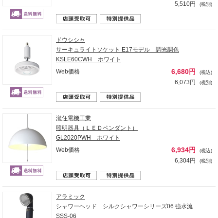
5,510円
(税別)
ドウシシャ
サーキュライトソケット E17モデル 調光調色
KSLE60CWH ホワイト
6,680円
Web価格
(税込)
6,073円
(税別)
瀧住電機工業
照明器具（ＬＥＤペンダント）
GL2020PWH ホワイト
6,934円
Web価格
(税込)
6,304円
(税別)
アラミック
シャワーヘッド シルクシャワーシリーズ06 強水流
SSS-06