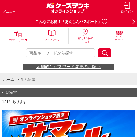
メニュー
ログイン
こんなにお得！「あんしんパスポート」
欲しいもの
カテゴリー
マイページ
カート
リスト
定期的なパスワード変更のお願い
ホーム
>
生活家電
生活家電
121件あります