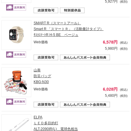
5,927円
(税別)
SMART R（スマートアール）
Smart R 「スマートＲ」（活動量計タイプ）
ﾀｽｸｽﾏｰﾄR H-5 BE ベージュ
6,578円
Web価格
(税込)
5,980円
(税別)
山善
防災バッグ
KBG-N30
6,028円
Web価格
(税込)
5,480円
(税別)
ELPA
ＬＥＤ多目的灯
ALT-2090IR(L) 電球色相当