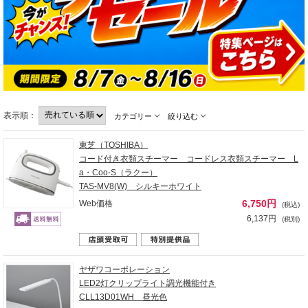
表示順：
カテゴリー
絞り込む
東芝（TOSHIBA）
コード付き衣類スチーマー コードレス衣類スチーマー L
a・Coo-S（ラクー）
TAS-MV8(W) シルキーホワイト
6,750円
Web価格
(税込)
6,137円
(税別)
ヤザワコーポレーション
LED2灯クリップライト調光機能付き
CLL13D01WH 昼光色