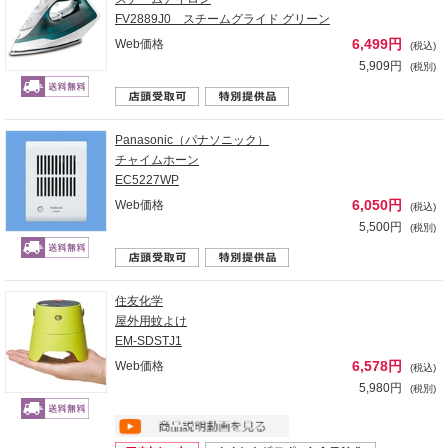
FV2889J0 スチームグライド グリーン
6,499円
Web価格
(税込)
5,909円
(税別)
Panasonic（パナソニック）
チャイムホーン
EC5227WP
6,050円
Web価格
(税込)
5,500円
(税別)
住友化学
屋外用蚊よけ
EM-SDSTJ1
6,578円
Web価格
(税込)
5,980円
(税別)