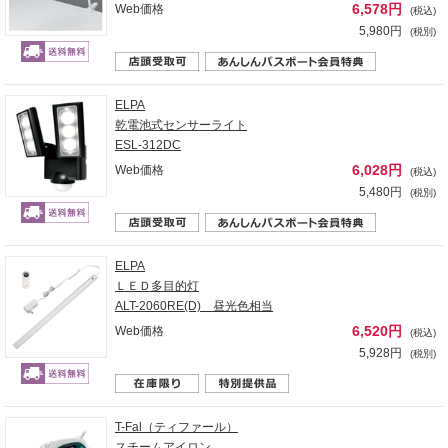
6,578円
Web価格
(税込)
5,980円
(税別)
ELPA
乾電池式センサーライト
ESL-312DC
6,028円
Web価格
(税込)
5,480円
(税別)
ELPA
ＬＥＤ多目的灯
ALT-2060RE(D) 昼光色相当
6,520円
Web価格
(税込)
5,928円
(税別)
T-Fal（ティファール）
スチームアイロン