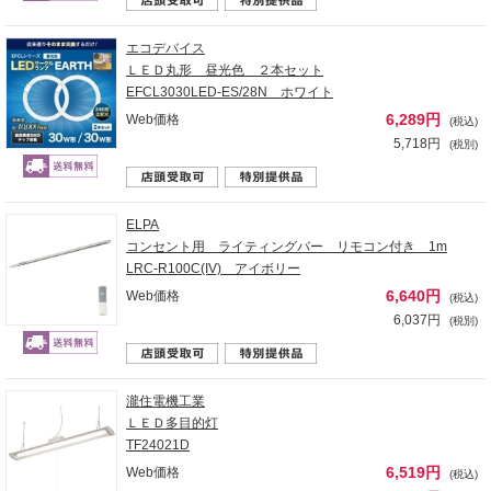
エコデバイス
ＬＥＤ丸形 昼光色 ２本セット
EFCL3030LED-ES/28N ホワイト
6,289円
Web価格
(税込)
5,718円
(税別)
ELPA
コンセント用 ライティングバー リモコン付き 1m
LRC-R100C(IV) アイボリー
6,640円
Web価格
(税込)
6,037円
(税別)
瀧住電機工業
ＬＥＤ多目的灯
TF24021D
6,519円
Web価格
(税込)