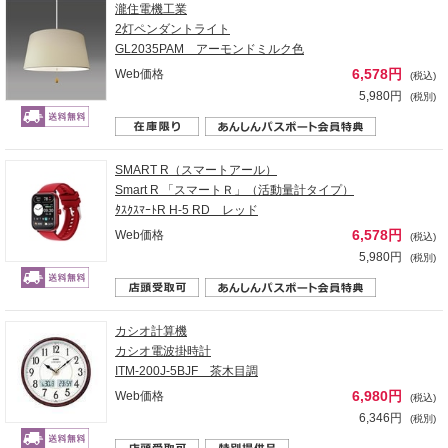
瀧住電機工業
2灯ペンダントライト
GL2035PAM アーモンドミルク色
6,578円
Web価格
(税込)
5,980円
(税別)
SMART R（スマートアール）
Smart R 「スマートＲ」（活動量計タイプ）
ﾀｽｸｽﾏｰﾄR H-5 RD レッド
6,578円
Web価格
(税込)
5,980円
(税別)
カシオ計算機
カシオ電波掛時計
ITM-200J-5BJF 茶木目調
6,980円
Web価格
(税込)
6,346円
(税別)