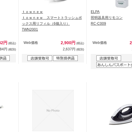
ｔｏｗｎｅｗ
ELPA
ｔｏｗｎｅｗ スマートトラッシュボ
照明器具用リモコン
ックス用リフィル（6個入り）
RC-C009
TWN2001
82円
2,900円
Web価格
Web価格
(税込)
(税込)
984円
2,637円
(税別)
(税別)