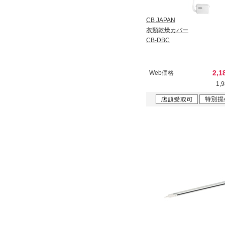
CB JAPAN
衣類乾燥カバー
CB-DBC
2,1
Web価格
1,