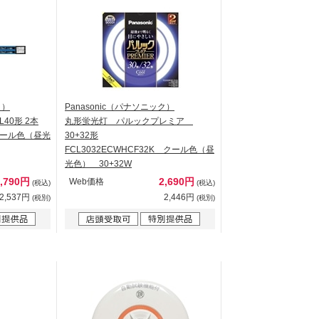
ク）
Panasonic（パナソニック）
40形 2本
丸形蛍光灯 パルックプレミア
 クール色（昼光
30+32形
FCL3032ECWHCF32K クール色（昼
光色） 30+32W
2,790円
2,690円
Web価格
(税込)
(税込)
2,537円
2,446円
(税別)
(税別)