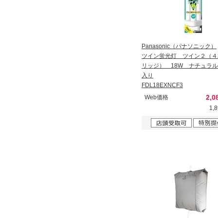
Panasonic（パナソニック）
ツイン蛍光灯 ツイン２（４
リッジ） 18W ナチュラ
入り
FDL18EXNCF3
2,0
Web価格
1,