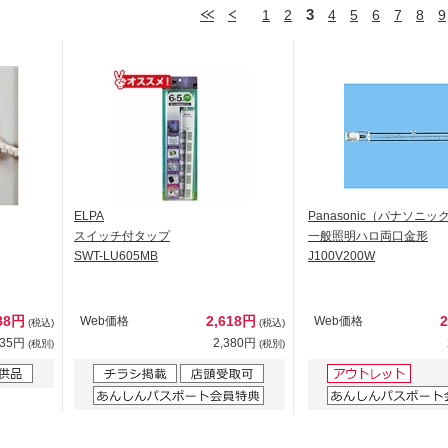
3
1
2
4
5
6
7
8
9
ELPA
Panasonic（パナソニッ
スイッチ付タップ
一般照明ハロ両口金形
SWT-LU605MB
J100V200W
88円
2,618円
Web価格
Web価格
(税込)
(税込)
535円
2,380円
(税別)
(税別)