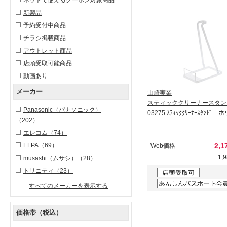
新製品
予約受付中商品
チラシ掲載商品
アウトレット商品
店頭受取可能商品
動画あり
メーカー
山崎実業
スティッククリーナースタン
Panasonic（パナソニック）
03275 ｽﾃｨｯｸｸﾘｰﾅｰｽﾀﾝﾄﾞ
（202）
エレコム
（74）
ELPA
（69）
2,1
Web価格
1,
musashi（ムサシ）
（28）
トリニティ
（23）
---
すべてのメーカーを表示する
---
価格帯（税込）