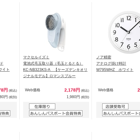
マクセルイズミ
ノア精密
ド
電池式毛玉取り器（毛玉とるとる）
アナログ掛け時計
 ホワイト
KC-NB323KS-A 【ケーズデンキオリ
W795WHZ ホワイト
ジナルモデル】ロマンスブルー
78円
2,178円
Web価格
Web価格
(税込)
(税込)
980円
1,980円
(税別)
(税別)