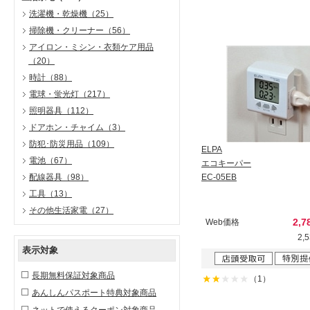
洗濯機・乾燥機
（25）
掃除機・クリーナー
（56）
アイロン・ミシン・衣類ケア用品
（20）
時計
（88）
電球・蛍光灯
（217）
照明器具
（112）
ドアホン・チャイム
（3）
防犯･防災用品
（109）
ELPA
電池
（67）
エコキーパー
配線器具
（98）
EC-05EB
工具
（13）
その他生活家電
（27）
2,7
Web価格
2,
表示対象
長期無料保証対象商品
（1）
あんしんパスポート特典対象商品
ネットで使えるクーポン対象商品