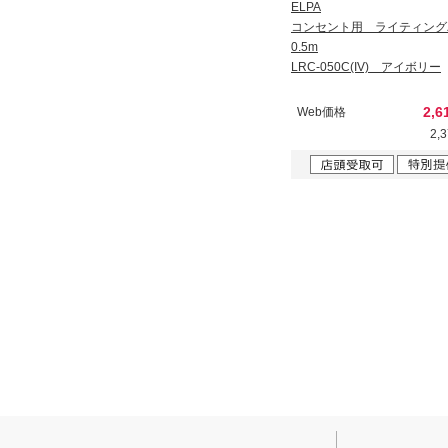
ELPA
コンセント用 ライティン
0.5m
LRC-050C(IV) アイボリー
2,6
Web価格
2,