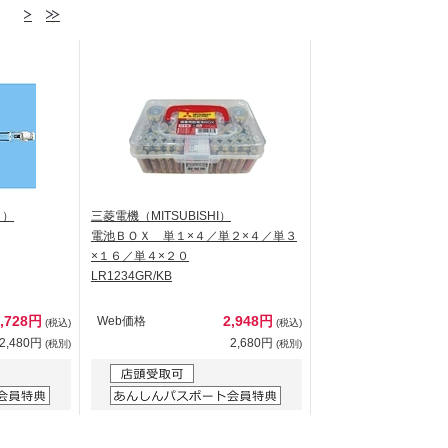
ク）
三菱電機（MITSUBISHI）
電池ＢＯＸ 単１×４／単２×４／単３
×１６／単４×２０
LR1234GR/KB
2,728円
2,948円
Web価格
(税込)
(税込)
2,480円
2,680円
(税別)
(税別)