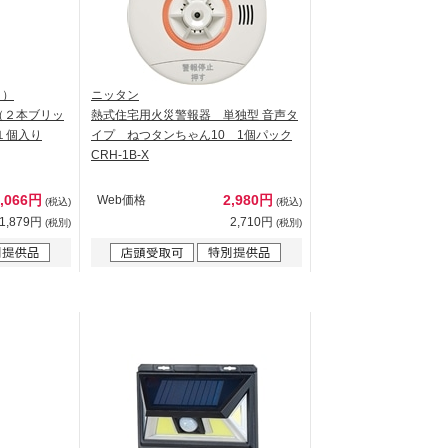
ク）
ニッタン
（２本ブリッ
熱式住宅用火災警報器 単独型 音声タ
１個入り
イプ ねつタンちゃん10 1個パック
CRH-1B-X
2,066円
2,980円
Web価格
(税込)
(税込)
1,879円
2,710円
(税別)
(税別)