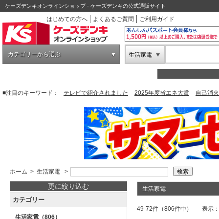
ケーズデンキオンラインショップ - ケーズデンキの公式通販サイト
はじめての方へ
よくあるご質問
ご利用ガイド
カテゴリーから選ぶ
生活家電
■注目のキーワード：
テレビで紹介されました
2025年度省エネ大賞
自己消火
ホーム
>
生活家電
>
更に絞り込む
生活家電
カテゴリー
49-72件（806件中）
表示
生活家電
（806）