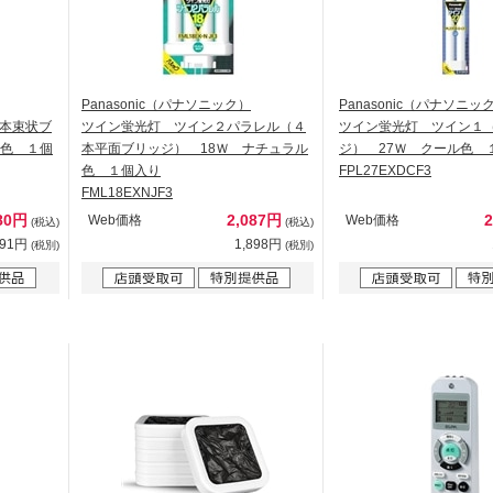
Panasonic（パナソニック）
Panasonic（パナソニッ
本束状ブ
ツイン蛍光灯 ツイン２パラレル（４
ツイン蛍光灯 ツイン１
ル色 １個
本平面ブリッジ） 18Ｗ ナチュラル
ジ） 27Ｗ クール色 
色 １個入り
FPL27EXDCF3
FML18EXNJF3
80円
2,087円
Web価格
Web価格
(税込)
(税込)
891円
1,898円
(税別)
(税別)