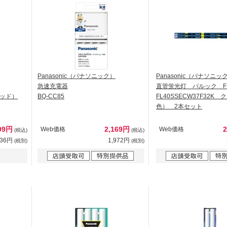
Panasonic（パナソニック）
Panasonic（パナソニッ
急速充電器
直管蛍光灯 パルック FL
ウッド）
BQ-CC85
FL40SSECW37F32K
色） 2本セット
99円
2,169円
Web価格
Web価格
(税込)
(税込)
636円
1,972円
(税別)
(税別)