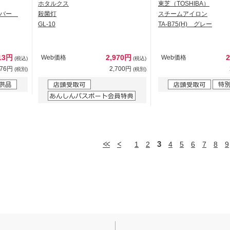
ホタルクス
東芝（TOSHIBA）
グバー
殺菌灯
スチームアイロン
GL-10
TA-B75(H) グレー
13円
2,970円
Web価格
Web価格
(税込)
(税込)
376円
2,700円
(税別)
(税別)
3
1
2
4
5
6
7
8
9