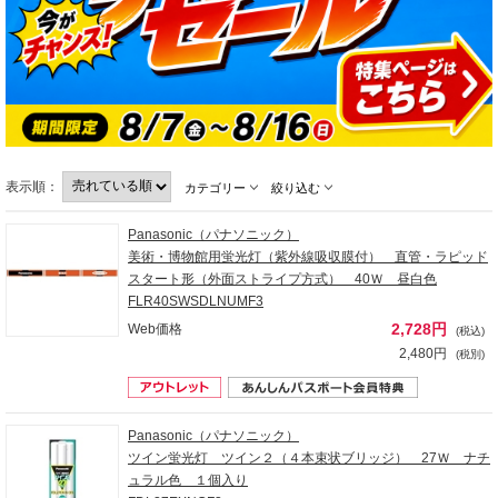
表示順：
カテゴリー
絞り込む
Panasonic（パナソニック）
美術・博物館用蛍光灯（紫外線吸収膜付） 直管・ラピッド
スタート形（外面ストライプ方式） 40Ｗ 昼白色
FLR40SWSDLNUMF3
2,728円
Web価格
(税込)
2,480円
(税別)
Panasonic（パナソニック）
ツイン蛍光灯 ツイン２（４本束状ブリッジ） 27Ｗ ナチ
ュラル色 １個入り