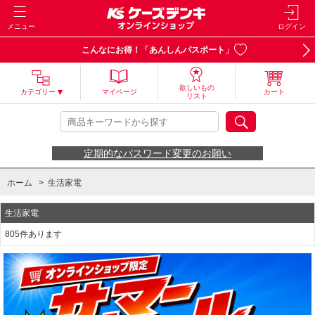
メニュー
ログイン
こんなにお得！「あんしんパスポート」
欲しいもの
カテゴリー
マイページ
カート
リスト
定期的なパスワード変更のお願い
ホーム
>
生活家電
生活家電
805件あります