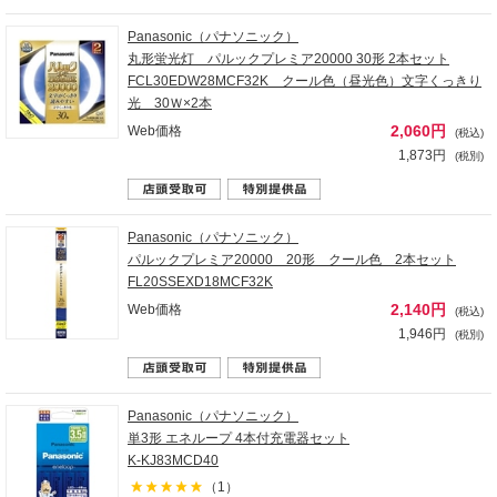
Panasonic（パナソニック）
丸形蛍光灯 パルックプレミア20000 30形 2本セット
FCL30EDW28MCF32K クール色（昼光色）文字くっきり
光 30Ｗ×2本
2,060円
Web価格
(税込)
1,873円
(税別)
Panasonic（パナソニック）
パルックプレミア20000 20形 クール色 2本セット
FL20SSEXD18MCF32K
2,140円
Web価格
(税込)
1,946円
(税別)
Panasonic（パナソニック）
単3形 エネループ 4本付充電器セット
K-KJ83MCD40
（1）