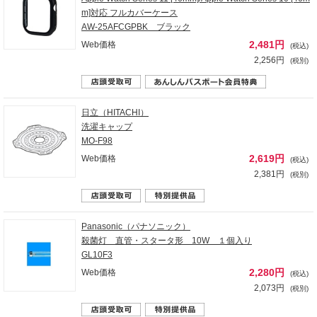
m]対応 フルカバーケース
AW-25AFCGPBK ブラック
2,481円
Web価格
(税込)
2,256円
(税別)
日立（HITACHI）
洗濯キャップ
MO-F98
2,619円
Web価格
(税込)
2,381円
(税別)
Panasonic（パナソニック）
殺菌灯 直管・スタータ形 10W １個入り
GL10F3
2,280円
Web価格
(税込)
2,073円
(税別)