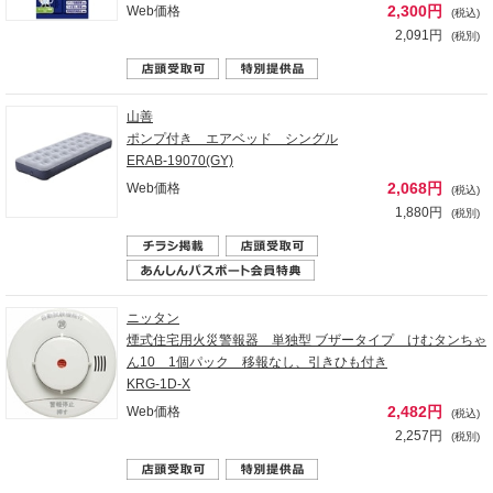
2,300円
Web価格
(税込)
2,091円
(税別)
山善
ポンプ付き エアベッド シングル
ERAB-19070(GY)
2,068円
Web価格
(税込)
1,880円
(税別)
ニッタン
煙式住宅用火災警報器 単独型 ブザータイプ けむタンちゃ
ん10 1個パック 移報なし、引きひも付き
KRG-1D-X
2,482円
Web価格
(税込)
2,257円
(税別)