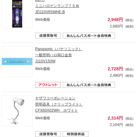
ミニハロゲンランプ７５Ｗ
JD110V65WHE-B
2,948円
Web価格
(税込)
2,680円
(税別)
Panasonic（パナソニック）
一般照明ハロ両口金形
J110V150W
2,728円
Web価格
(税込)
2,480円
(税別)
ヤザワコーポレーション
照明器具（クリップライト）
CFX60X02WH ホワイト
2,314円
Web価格
(税込)
2,104円
(税別)