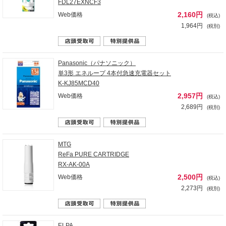
FDL27EXNCF3
2,160円
Web価格
(税込)
1,964円
(税別)
Panasonic（パナソニック）
単3形 エネループ 4本付急速充電器セット
K-KJ85MCD40
2,957円
Web価格
(税込)
2,689円
(税別)
MTG
ReFa PURE CARTRIDGE
RX-AK-00A
2,500円
Web価格
(税込)
2,273円
(税別)
ELPA