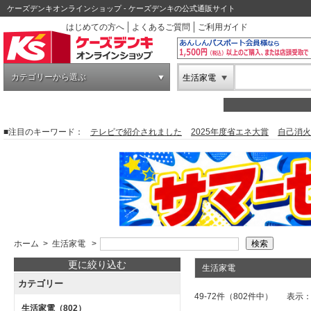
ケーズデンキオンラインショップ - ケーズデンキの公式通販サイト
はじめての方へ
よくあるご質問
ご利用ガイド
カテゴリーから選ぶ
生活家電
■注目のキーワード：
テレビで紹介されました
2025年度省エネ大賞
自己消火
ホーム
>
生活家電
>
更に絞り込む
生活家電
カテゴリー
49-72件（802件中）
表示
生活家電
（802）