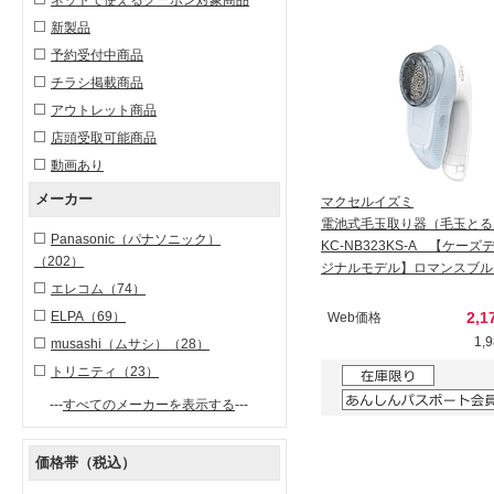
新製品
予約受付中商品
チラシ掲載商品
アウトレット商品
店頭受取可能商品
動画あり
メーカー
マクセルイズミ
電池式毛玉取り器（毛玉とる
Panasonic（パナソニック）
KC-NB323KS-A 【ケー
（202）
ジナルモデル】ロマンスブル
エレコム
（74）
ELPA
（69）
2,1
Web価格
1,
musashi（ムサシ）
（28）
トリニティ
（23）
---
すべてのメーカーを表示する
---
価格帯（税込）