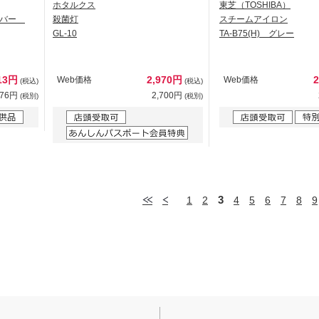
ホタルクス
東芝（TOSHIBA）
グバー
殺菌灯
スチームアイロン
GL-10
TA-B75(H) グレー
13円
2,970円
Web価格
Web価格
(税込)
(税込)
376円
2,700円
(税別)
(税別)
3
1
2
4
5
6
7
8
9