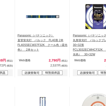
Panasonic（パナソニック）
Panasonic（パナソニッ
直管蛍光灯 パルック FL40形 2本
丸形蛍光灯 パルック
FL40SSECW37F32K クール色（昼光
30+32形
色） 2本セット
FCL3032ECWHCF32
光色） 30+32W
69円
2,790円
Web価格
Web価格
(税込)
(税込)
972円
2,537円
(税別)
(税別)