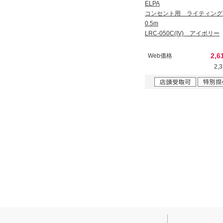
ELPA
コンセント用 ライティン
0.5m
LRC-050C(IV) アイボリー
2,6
Web価格
2,