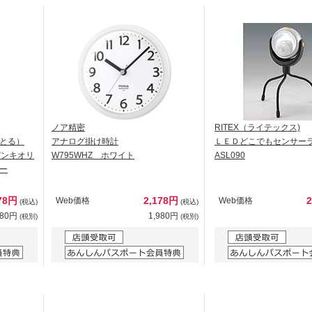
ノア精密
RITEX（ライテックス)
とる）
アナログ掛け時計
ＬＥＤどこでもセンサー
ズデンキオリ
W795WHZ ホワイト
ASL090
ー
78円
2,178円
Web価格
Web価格
(税込)
(税込)
980円
1,980円
(税別)
(税別)