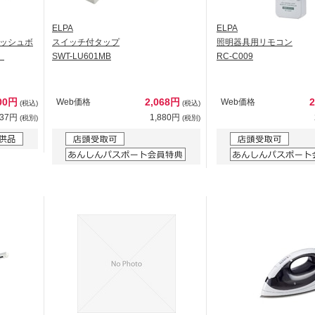
ELPA
ELPA
ッシュボ
スイッチ付タップ
照明器具用リモコン
）
SWT-LU601MB
RC-C009
00円
2,068円
Web価格
Web価格
(税込)
(税込)
637円
1,880円
(税別)
(税別)