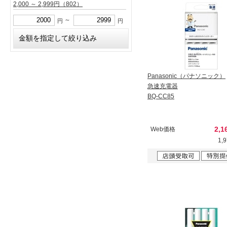
2,000 ～ 2,999円
（802）
～
円
円
Panasonic（パナソニック）
急速充電器
BQ-CC85
2,1
Web価格
1,