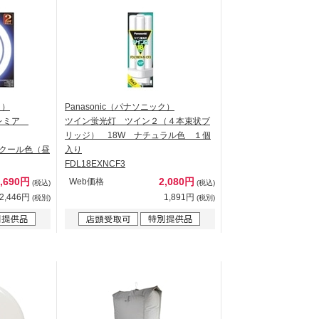
ク）
Panasonic（パナソニック）
プレミア
ツイン蛍光灯 ツイン２（４本束状ブ
リッジ） 18W ナチュラル色 １個
K クール色（昼
入り
FDL18EXNCF3
2,690円
2,080円
Web価格
(税込)
(税込)
2,446円
1,891円
(税別)
(税別)