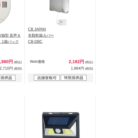
CB JAPAN
独型 音声タ
衣類乾燥カバー
 1個パック
CB-DBC
2,980円
2,182円
Web価格
(税込)
(税込)
2,710円
1,984円
(税別)
(税別)