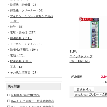
洗濯機・乾燥機
（25）
掃除機・クリーナー
（56）
アイロン・ミシン・衣類ケア用品
（20）
時計
（88）
電球・蛍光灯
（217）
照明器具
（111）
ドアホン・チャイム
（3）
防犯･防災用品
（104）
ELPA
電池
（67）
スイッチ付タップ
配線器具
（100）
SWT-LU605MB
工具
（13）
その他生活家電
（27）
2,9
Web価格
2,
表示対象
長期無料保証対象商品
あんしんパスポート特典対象商品
ネットで使えるクーポン対象商品