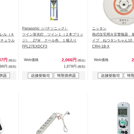
Panasonic（パナソニック）
ニッタン
レル（４
ツイン蛍光灯 ツイン１（２本ブリッ
熱式住宅用火災警報器 単
ナチュラル
ジ） 27Ｗ クール色 １個入り
イプ ねつタンちゃん10
FPL27EXDCF3
CRH-1B-X
87円
2,066円
Web価格
Web価格
(税込)
(税込)
898円
1,879円
(税別)
(税別)