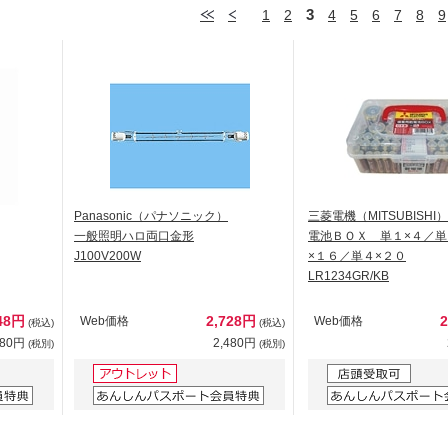
3
1
2
4
5
6
7
8
9
Panasonic（パナソニック）
三菱電機（MITSUBISHI）
一般照明ハロ両口金形
電池ＢＯＸ 単１×４／単
J100V200W
×１６／単４×２０
LR1234GR/KB
48円
2,728円
Web価格
Web価格
(税込)
(税込)
680円
2,480円
(税別)
(税別)