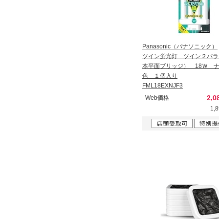
Panasonic（パナソニック）
ツイン蛍光灯 ツイン２パラ
本平面ブリッジ） 18Ｗ 
色 １個入り
FML18EXNJF3
2,0
Web価格
1,