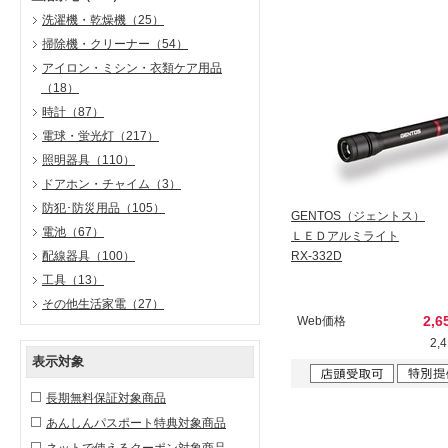
洗濯機・乾燥機
（25）
掃除機・クリーナー
（54）
アイロン・ミシン・衣類ケア用品
（18）
時計
（87）
電球・蛍光灯
（217）
照明器具
（110）
ドアホン・チャイム
（3）
防犯･防災用品
（105）
GENTOS（ジェントス）
電池
（67）
ＬＥＤアルミライト
配線器具
（100）
RX-332D
工具
（13）
その他生活家電
（27）
2,6
Web価格
2,
表示対象
長期無料保証対象商品
あんしんパスポート特典対象商品
ネットで使えるクーポン対象商品