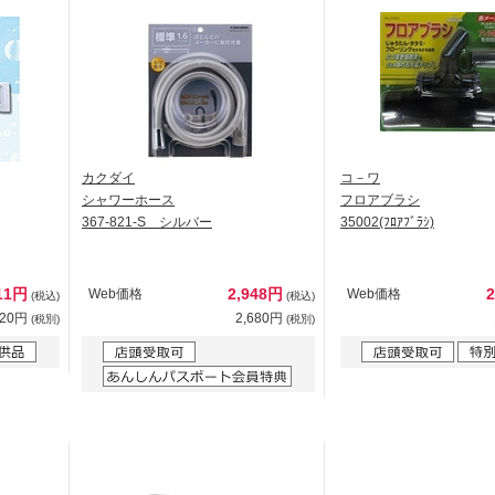
カクダイ
コ－ワ
シャワーホース
フロアブラシ
367-821-S シルバー
35002(ﾌﾛｱﾌﾞﾗｼ)
11円
2,948円
Web価格
Web価格
(税込)
(税込)
920円
2,680円
(税別)
(税別)