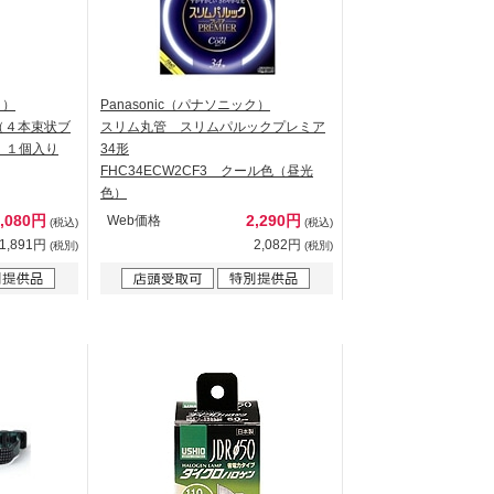
ク）
Panasonic（パナソニック）
（４本束状ブ
スリム丸管 スリムパルックプレミア
 １個入り
34形
FHC34ECW2CF3 クール色（昼光
色）
2,080円
2,290円
Web価格
(税込)
(税込)
1,891円
2,082円
(税別)
(税別)