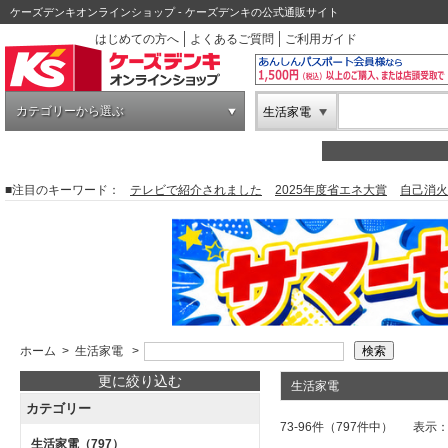
ケーズデンキオンラインショップ - ケーズデンキの公式通販サイト
はじめての方へ
よくあるご質問
ご利用ガイド
カテゴリーから選ぶ
生活家電
■注目のキーワード：
テレビで紹介されました
2025年度省エネ大賞
自己消火
ホーム
>
生活家電
>
更に絞り込む
生活家電
カテゴリー
73-96件（797件中）
表示
生活家電
（797）