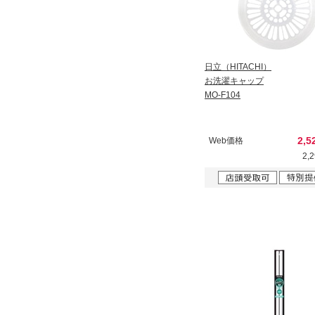
日立（HITACHI）
お洗濯キャップ
MO-F104
2,5
Web価格
2,