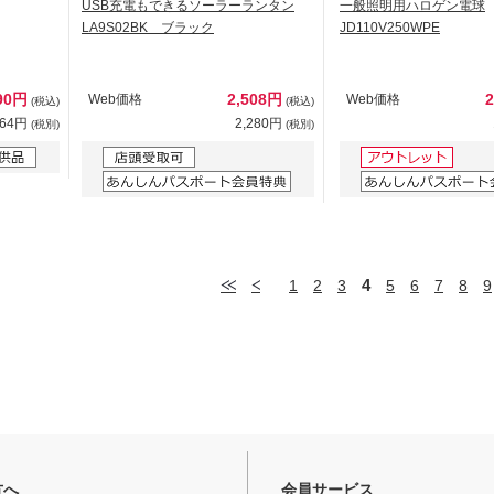
USB充電もできるソーラーランタン
一般照明用ハロゲン電球
LA9S02BK ブラック
JD110V250WPE
90円
2,508円
Web価格
Web価格
(税込)
(税込)
264円
2,280円
(税別)
(税別)
4
1
2
3
5
6
7
8
9
方へ
会員サービス