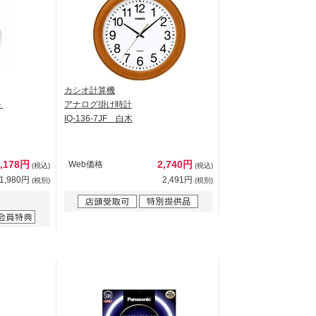
カシオ計算機
ト
アナログ掛け時計
IQ-136-7JF 白木
2,178円
2,740円
Web価格
(税込)
(税込)
1,980円
2,491円
(税別)
(税別)