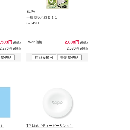
ELPA
一般照明ハロＥ１１
G-149H
2,503円
2,838円
Web価格
(税込)
(税込)
2,276円
2,580円
(税別)
(税別)
ク）
TP-Link（ティーピーリンク）