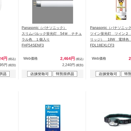
Panasonic（パナソニック）
Panasonic（パナソニッ
スリムパルック蛍光灯 54Ｗ ナチュ
ツイン蛍光灯 ツイン２
ラル色 １個入り
リッジ） 18W 電球色
FHF54SENF3
FDL18EXLCF3
24円
2,464円
Web価格
Web価格
(税込)
(税込)
295円
2,240円
(税別)
(税別)