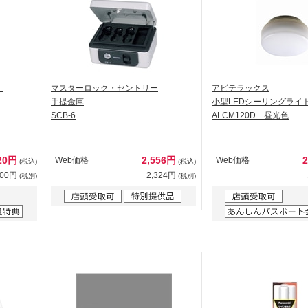
）
マスターロック・セントリー
アビテラックス
手提金庫
小型LEDシーリングライ
SCB-6
ALCM120D 昼光色
20円
2,556円
Web価格
Web価格
(税込)
(税込)
200円
2,324円
(税別)
(税別)