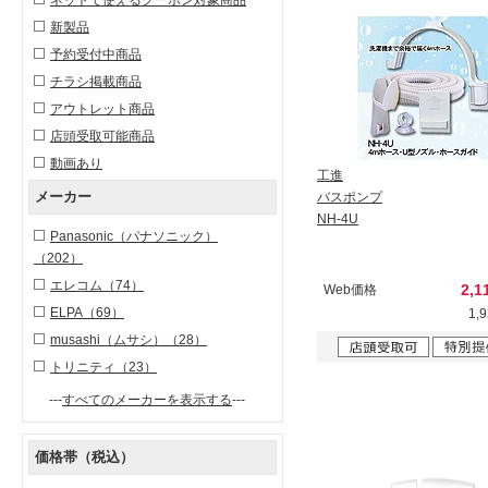
新製品
予約受付中商品
チラシ掲載商品
アウトレット商品
店頭受取可能商品
動画あり
工進
メーカー
バスポンプ
NH-4U
Panasonic（パナソニック）
（202）
エレコム
（74）
2,1
Web価格
ELPA
（69）
1,
musashi（ムサシ）
（28）
トリニティ
（23）
---
すべてのメーカーを表示する
---
価格帯（税込）