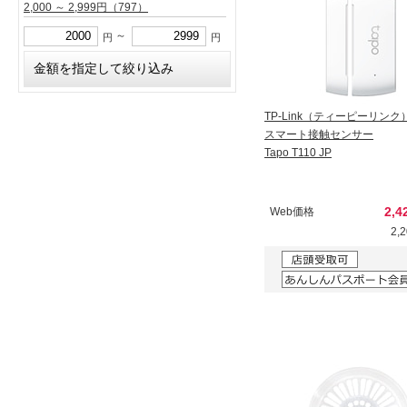
2,000 ～ 2,999円
（797）
～
円
円
TP-Link（ティーピーリンク
スマート接触センサー
Tapo T110 JP
2,4
Web価格
2,