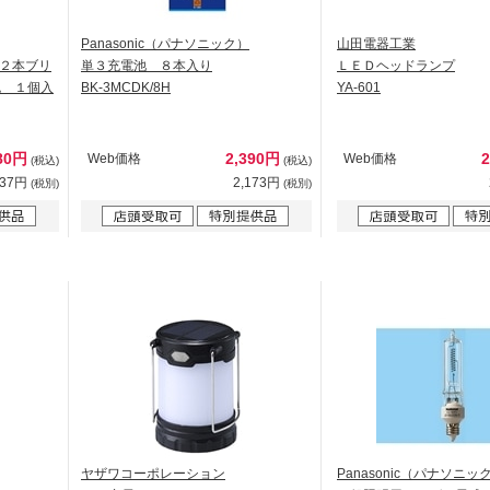
Panasonic（パナソニック）
山田電器工業
（２本ブリ
単３充電池 ８本入り
ＬＥＤヘッドランプ
色 １個入
BK-3MCDK/8H
YA-601
80円
2,390円
Web価格
Web価格
(税込)
(税込)
437円
2,173円
(税別)
(税別)
ヤザワコーポレーション
Panasonic（パナソニッ