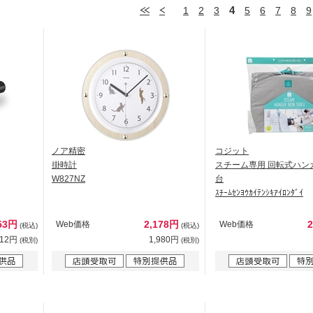
4
1
2
3
5
6
7
8
9
ノア精密
コジット
掛時計
スチーム専用 回転式ハン
W827NZ
台
ｽﾁｰﾑｾﾝﾖｳｶｲﾃﾝｼｷｱｲﾛﾝﾀﾞｲ
53円
2,178円
Web価格
Web価格
(税込)
(税込)
412円
1,980円
(税別)
(税別)