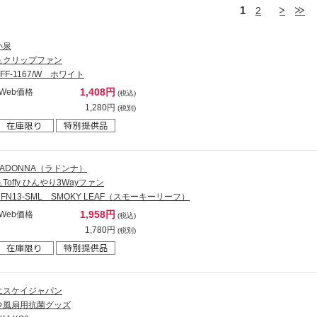
1
2
小泉
△クリップファン
KFF-1167/W ホワイト
1,408円
Web価格
(税込)
1,280円
(税別)
LADONNA（ラドンナ）
△Toffy ひんやり3Wayファン
HFN13-SML SMOKY LEAF（スモーキーリーフ）
1,958円
Web価格
(税込)
1,780円
(税別)
エスケイジャパン
冷風扇用抗菌グッズ