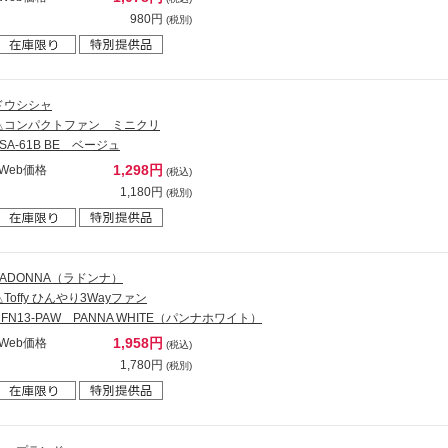
980円
(税別)
ドウシシャ
△コンパクトファン ミニクリ
FSA-61B BE ベージュ
1,298円
Web価格
(税込)
1,180円
(税別)
LADONNA（ラドンナ）
△Toffy ひんやり3Wayファン
HFN13-PAW PANNA WHITE（パンナホワイト）
1,958円
Web価格
(税込)
1,780円
(税別)