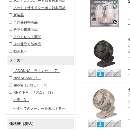
あんしんパスポート特典対象商品
S
ネットで使えるクーポン対象商品
新製品
予約受付中商品
チラシ掲載商品
アウトレット商品
店頭受取可能商品
動画あり
メーカー
LADONNA（ラドンナ）
（7）
NAKAGAMI
（7）
siroca（シロカ）
（4）
RHYTHM（リズム）
（3）
小泉
（3）
K
---
すべてのメーカーを表示する
---
価格帯（税込）