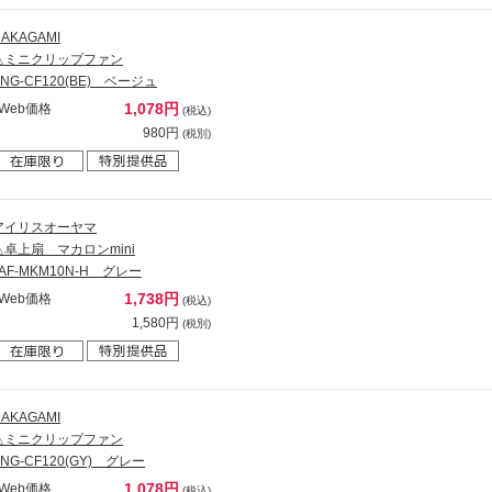
AKAGAMI
△ミニクリップファン
YNG-CF120(BE) ベージュ
1,078円
Web価格
(税込)
980円
(税別)
アイリスオーヤマ
△卓上扇 マカロンmini
TAF-MKM10N-H グレー
1,738円
Web価格
(税込)
1,580円
(税別)
AKAGAMI
△ミニクリップファン
YNG-CF120(GY) グレー
1,078円
Web価格
(税込)