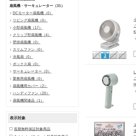
扇風機・サーキュレーター
（31）
DCモーター扇風機
（0）
リビング扇風機
（0）
小型扇風機
（17）
クリップ型扇風機
（4）
壁掛扇風機
（0）
スリムファン
（0）
冷風扇
（0）
ボックス扇
（0）
サーキュレーター
（0）
業務用扇風機
（0）
扇風機用カバー
（2）
ハンディファン
（20）
扇風機関連品
（1）
表示対象
長期無料保証対象商品