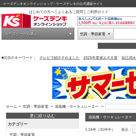
ケーズデンキオンラインショップ - ケーズデンキの公式通販サイト
はじめての方へ
よくあるご質問
ご利用ガイド
カテゴリーから選ぶ
空調・季節家電
■注目のキーワード：
テレビで紹介されました
2025年度省エネ大賞
自己消火
ホーム
>
空調・季節家電
>
扇風機・サーキュレーター
>
更に絞り込む
扇風機・サーキュレーター
カテゴリー
1-24件（31件中）
表示：
空調・季節家電