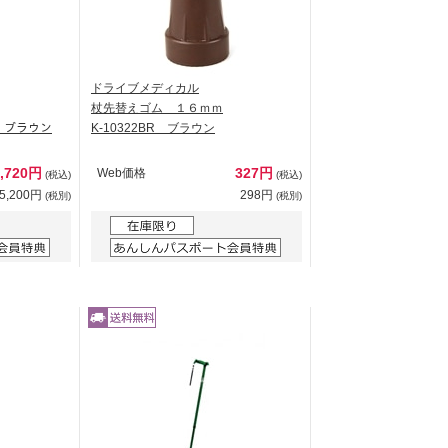
ドライブメディカル
杖先替えゴム １６ｍｍ
ﾗｳﾝ ブラウン
K-10322BR ブラウン
5,720円
327円
Web価格
(税込)
(税込)
5,200円
298円
(税別)
(税別)