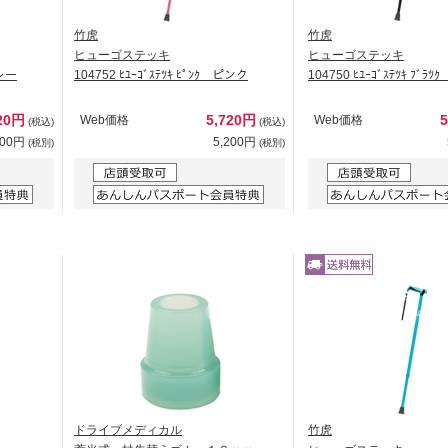
竹虎
竹虎
ヒューゴステッキ
ヒューゴステッキ
グレー
104752 ﾋﾕｰｺﾞｽﾃﾂｷ ﾋﾟﾝｸ ピンク
104750 ﾋﾕｰｺﾞｽﾃﾂｷ ﾌﾞ
20円
5,720円
Web価格
Web価格
(税込)
(税込)
200円
5,200円
(税別)
(税別)
ドライブメディカル
竹虎