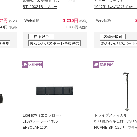
蓄光式 杖先替えゴム １９ｍｍ
ヒューゴステッキ
RTL10324B ブルー
104751 ﾋﾕｰｺﾞｽﾃﾂｷ ﾌﾞﾙ
27円
1,210円
Web価格
Web価格
(税込)
(税込)
298円
1,100円
(税別)
(税別)
EcoFlow（エコフロー）
ドライブメディカル
110Wソーラーパネル
折り畳める多点杖 ハリ
EFSOLAR110N
HCANE-BK-C2JP ブラ