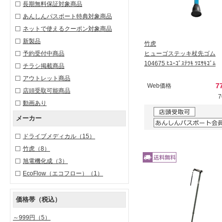
長期無料保証対象商品
あんしんパスポート特典対象商品
ネットで使えるクーポン対象商品
新製品
竹虎
予約受付中商品
ヒューゴステッキ杖先ゴム
104675 ﾋﾕｰｺﾞｽﾃﾂｷ ﾂｴｻｷｺﾞﾑ
チラシ掲載商品
アウトレット商品
7
Web価格
店頭受取可能商品
動画あり
メーカー
ドライブメディカル
（15）
竹虎
（8）
旭電機化成
（3）
EcoFlow（エコフロー）
（1）
価格帯（税込）
～999円
（5）