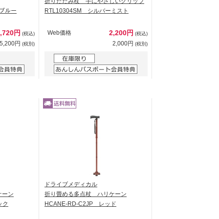
折りたたみ杖 手にやさしいグリップ
ｰ ブルー
RTL10304SM シルバーミスト
5,720円
2,200円
Web価格
(税込)
(税込)
5,200円
2,000円
(税別)
(税別)
ドライブメディカル
ケーン
折り畳める多点杖 ハリケーン
ック
HCANE-RD-C2JP レッド