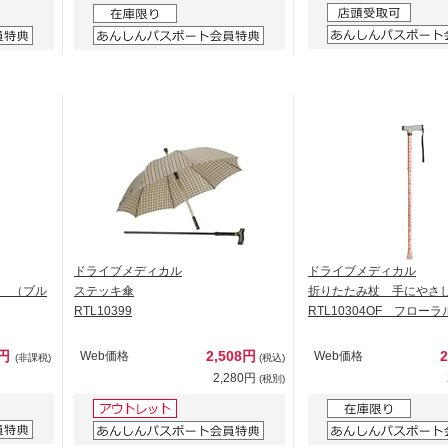
ドライブメディカル
ドライブメディカル
 （ブル
ステッキ傘
折りたたみ杖 手にやさ
RTL10399
RTL10304OF フローラ
0円
2,508円
Web価格
Web価格
(非課税)
(税込)
2,280円
(税別)