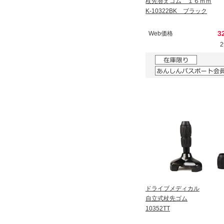
杖先替えゴム １６ｍｍ
K-10322BK ブラック
3
Web価格
ドライブメディカル
自立式杖先ゴム
10352TT