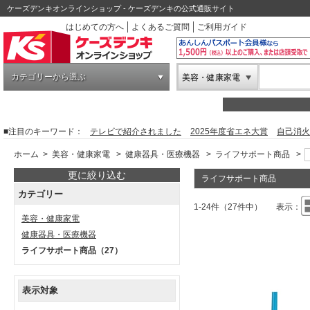
ケーズデンキオンラインショップ - ケーズデンキの公式通販サイト
はじめての方へ
よくあるご質問
ご利用ガイド
カテゴリーから選ぶ
美容・健康家電
■注目のキーワード：
テレビで紹介されました
2025年度省エネ大賞
自己消火
ホーム
>
美容・健康家電
>
健康器具・医療機器
>
ライフサポート商品
>
更に絞り込む
ライフサポート商品
カテゴリー
1-24件（27件中）
表示：
美容・健康家電
健康器具・医療機器
ライフサポート商品
（27）
表示対象