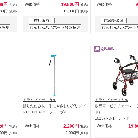
68円
19,800円
Web価格
Web価格
(税込)
(税込)
880円
18,000円
(税別)
(税別)
ドライブメディカル
ドライブメディカル
折りたたみ杖 手にやさしいグリップ
歩行車 ピアチェーレ 
RTL10304LB ライトブルー
ド）
10257RD-1 レッド
20円
2,200円
19,
Web価格
Web価格
(税込)
(税込)
200円
2,000円
(税別)
(税別)