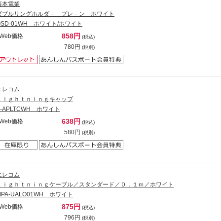
藤本電業
ダブルリングホルダ－ プレ－ン ホワイト
OSD-01WH ホワイト/ホワイト
858円
Web価格
(税込)
780円
(税別)
エレコム
Ｌｉｇｈｔｎｉｎｇキャップ
P-APLTCWH ホワイト
638円
Web価格
(税込)
580円
(税別)
エレコム
Ｌｉｇｈｔｎｉｎｇケーブル／スタンダード／０．１ｍ／ホワイト
MPA-UALO01WH ホワイト
875円
Web価格
(税込)
796円
(税別)