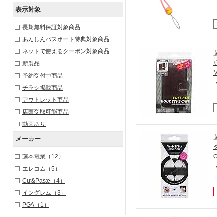
表示対象
長期無料保証対象商品
あんしんパスポート特典対象商品
ネットで使えるクーポン対象商品
新製品
予約受付中商品
チラシ掲載商品
アウトレット商品
店頭受取可能商品
動画あり
メーカー
藤本電業
（12）
エレコム
（5）
Cut&Paste
（4）
イングレム
（3）
PGA
（1）