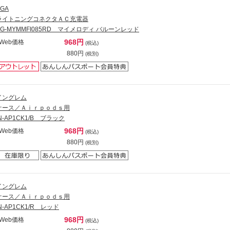
PGA
ライトニングコネクタＡＣ充電器
PG-MYMMFI085RD マイメロディ バルーンレッド
968円
Web価格
(税込)
880円
(税別)
イングレム
ケース／Ａｉｒｐｏｄｓ用
IN-AP1CK1/B ブラック
968円
Web価格
(税込)
880円
(税別)
イングレム
ケース／Ａｉｒｐｏｄｓ用
IN-AP1CK1/R レッド
968円
Web価格
(税込)