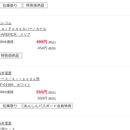
エレコム
ＥａｒＰｏｄｓカバー／カナル
P-APEPICR クリア
499円
Web価格
(税込)
454円
(税別)
藤本電業
ケース／Ａｉｒｐｏｄｓ用
AP-01WH ホワイト
550円
Web価格
(税込)
500円
(税別)
藤本電業
汎用ケ－ス