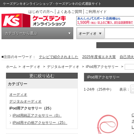
ケーズデンキオンラインショップ - ケーズデンキの公式通販サイト
はじめての方へ
よくあるご質問
ご利用ガイド
カテゴリーから選ぶ
オーディオ
■注目のキーワード：
テレビで紹介されました
2025年度省エネ大賞
自己消火
ホーム
>
オーディオ
>
デジタルオーディオ
>
iPod用アクセサリー
>
更に絞り込む
iPod用アクセサリー
カテゴリー
1-24件（25件中）
表示：
オーディオ
デジタルオーディオ
iPod用アクセサリー
（25）
C
iPod用純正アクセサリー
（0）
iPod用その他アクセサリー
（25）