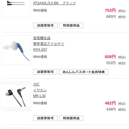
AT3A45L/3.0 BK ブラック
753円
Web価格
(税込)
685円
(税別)
旭電機化成
携帯電話アクセサリ
AYH-207
608円
Web価格
(税込)
553円
(税別)
JVC
イヤホン
MR-L30
482円
Web価格
(税込)
439円
(税別)