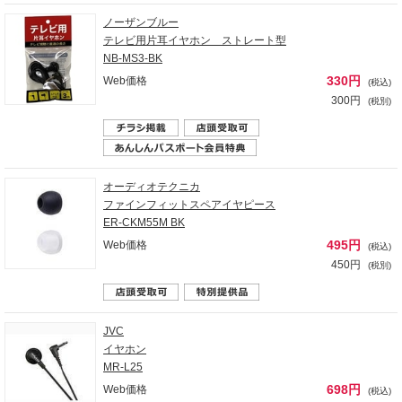
ノーザンブルー
テレビ用片耳イヤホン ストレート型
NB-MS3-BK
330円
Web価格
(税込)
300円
(税別)
オーディオテクニカ
ファインフィットスペアイヤピース
ER-CKM55M BK
495円
Web価格
(税込)
450円
(税別)
JVC
イヤホン
MR-L25
698円
Web価格
(税込)