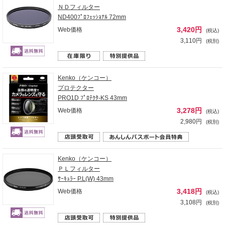
ＮＤフィルター
ND400ﾌﾟﾛﾌｪｯｼｮﾅﾙ 72mm
3,420円
Web価格
(税込)
3,110円
(税別)
Kenko（ケンコー）
プロテクター
PRO1D ﾌﾟﾛﾃｸﾀ-KS 43mm
3,278円
Web価格
(税込)
2,980円
(税別)
Kenko（ケンコー）
ＰＬフィルター
ｻｰｷｭﾗｰ P.L(W) 43mm
3,418円
Web価格
(税込)
3,108円
(税別)