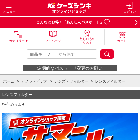
メニュー
ログイン
こんなにお得！「あんしんパスポート」
欲しいもの
カテゴリー
マイページ
カート
リスト
定期的なパスワード変更のお願い
ホーム
>
カメラ・ビデオ
>
レンズ・フィルター
>
レンズフィルター
レンズフィルター
84件あります