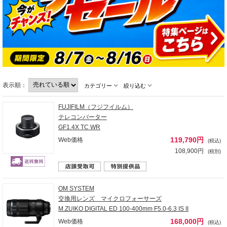
表示順：
カテゴリー
絞り込む
FUJIFILM（フジフイルム）
テレコンバーター
GF1.4X TC WR
119,790円
Web価格
(税込)
108,900円
(税別)
OM SYSTEM
交換用レンズ マイクロフォーサーズ
M.ZUIKO DIGITAL ED 100-400mm F5.0-6.3 IS II
168,000円
Web価格
(税込)