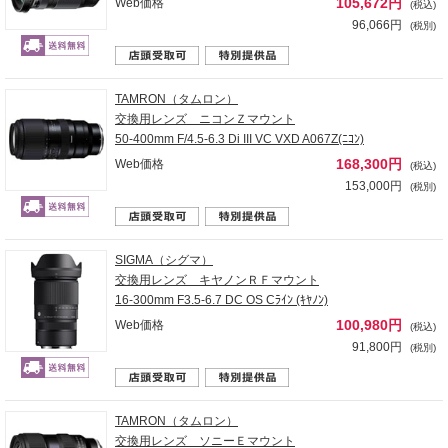
105,672円
Web価格
(税込)
96,066円
(税別)
TAMRON（タムロン）
交換用レンズ ニコンＺマウント
50-400mm F/4.5-6.3 Di III VC VXD A067Z(ﾆｺﾝ)
168,300円
Web価格
(税込)
153,000円
(税別)
SIGMA（シグマ）
交換用レンズ キヤノンＲＦマウント
16-300mm F3.5-6.7 DC OS Cﾗｲﾝ (ｷﾔﾉﾝ)
100,980円
Web価格
(税込)
91,800円
(税別)
TAMRON（タムロン）
交換用レンズ ソニーＥマウント