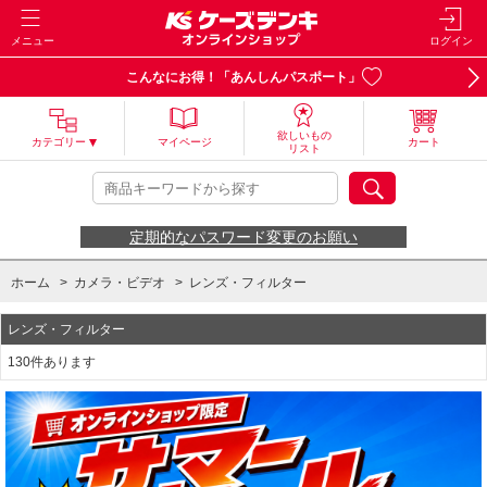
メニュー
ログイン
こんなにお得！「あんしんパスポート」
欲しいもの
カテゴリー
マイページ
カート
リスト
定期的なパスワード変更のお願い
ホーム
>
カメラ・ビデオ
>
レンズ・フィルター
レンズ・フィルター
130件あります