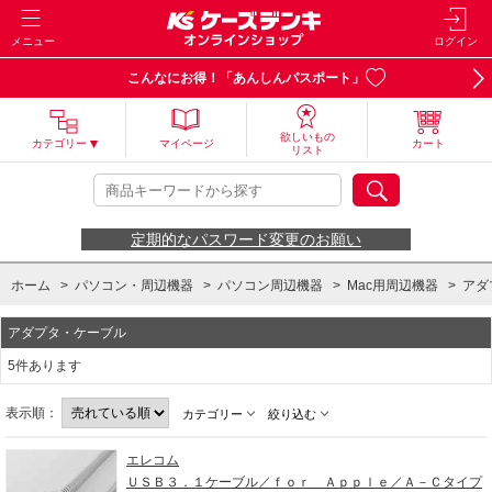
メニュー
ログイン
こんなにお得！「あんしんパスポート」
欲しいもの
カテゴリー
マイページ
カート
リスト
定期的なパスワード変更のお願い
ホーム
>
パソコン・周辺機器
>
パソコン周辺機器
>
Mac用周辺機器
>
アダ
アダプタ・ケーブル
5件あります
表示順：
カテゴリー
絞り込む
エレコム
ＵＳＢ３．１ケーブル／ｆｏｒ Ａｐｐｌｅ／Ａ－Ｃタイプ