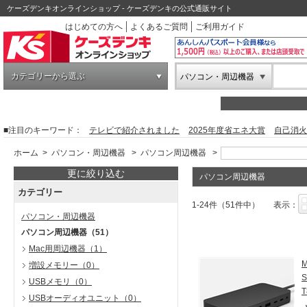
ケーズデンキオンラインショップ - ケーズデンキの公式通販サイト
はじめての方へ
よくあるご質問
ご利用ガイド
カテゴリーから選ぶ
パソコン・周辺機器
■注目のキーワード：
テレビで紹介されました
2025年度省エネ大賞
自己消火
ホーム
>
パソコン・周辺機器
>
パソコン周辺機器
>
更に絞り込む
パソコン周辺機器
カテゴリー
1-24件（51件中）
表示：
パソコン・周辺機器
パソコン周辺機器
（51）
Mac用周辺機器
（1）
増設メモリー
（0）
S
USBメモリ
（0）
USBオーディオユニット
（0）