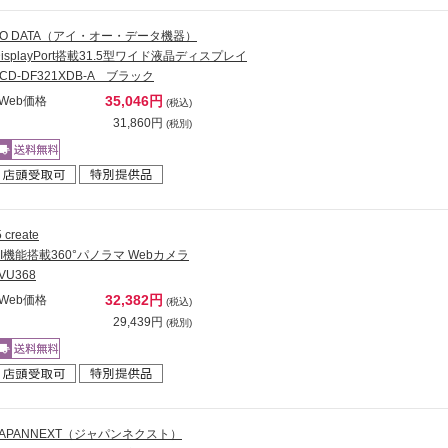
I-O DATA（アイ・オー・データ機器）
DisplayPort搭載31.5型ワイド液晶ディスプレイ
LCD-DF321XDB-A ブラック
35,046円
Web価格
(税込)
31,860円
(税別)
5 create
AI機能搭載360°パノラマ Webカメラ
VU368
32,382円
Web価格
(税込)
29,439円
(税別)
JAPANNEXT（ジャパンネクスト）