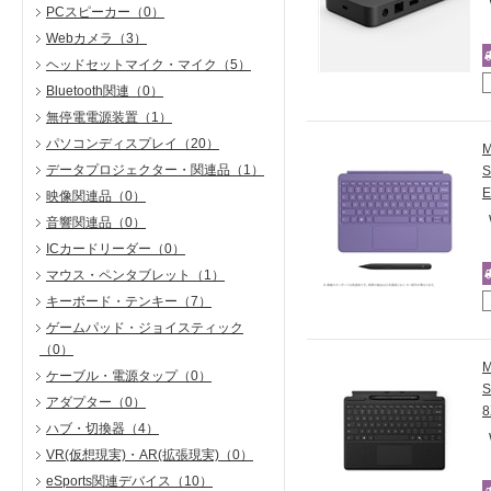
PCスピーカー
（0）
Webカメラ
（3）
ヘッドセットマイク・マイク
（5）
Bluetooth関連
（0）
無停電電源装置
（1）
パソコンディスプレイ
（20）
データプロジェクター・関連品
（1）
映像関連品
（0）
音響関連品
（0）
ICカードリーダー
（0）
マウス・ペンタブレット
（1）
キーボード・テンキー
（7）
ゲームパッド・ジョイスティック
（0）
ケーブル・電源タップ
（0）
アダプター
（0）
ハブ・切換器
（4）
VR(仮想現実)・AR(拡張現実)
（0）
eSports関連デバイス
（10）