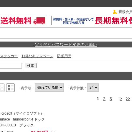
新規会
定期的なパスワード変更のお願い
ステッカー
お得なキャンペーン
防犯用品
表示順：
表示件数：
1
2
3
Microsoft（マイクロソフト）
urface Thunderbolt 4 ドック
T8H-00013 ブラック