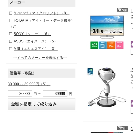
メーカー
Microsoft（マイクロソフト）
（8）
I-O DATA（アイ・オー・データ機器）
（7）
SONY（ソニー）
（6）
ASUS（エイスース）
（5）
MSI（エムエスアイ）
（3）
---
すべてのメーカーを表示する
---
j
価格帯（税込）
J
30,000 ～ 39,999円
（51）
～
円
円