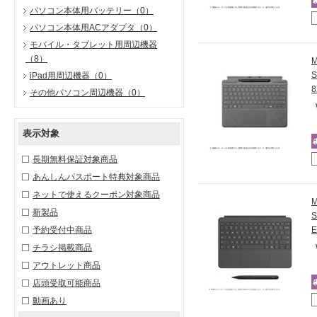
パソコン本体用バッテリー
（0）
パソコン本体用ACアダプタ
（0）
モバイル・タブレット用周辺機器
（8）
iPad用周辺機器
（0）
その他パソコン周辺機器
（0）
表示対象
長期無料保証対象商品
あんしんパスポート特典対象商品
ネットで使えるクーポン対象商品
新製品
予約受付中商品
チラシ掲載商品
アウトレット商品
店頭受取可能商品
動画あり