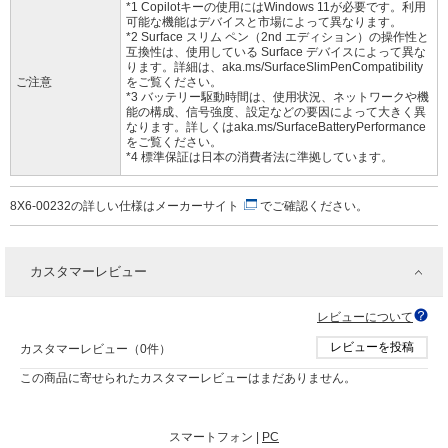
*1 Copilotキーの使用にはWindows 11が必要です。利用
可能な機能はデバイスと市場によって異なります。
*2 Surface スリム ペン（2nd エディション）の操作性と
互換性は、使用している Surface デバイスによって異な
ります。詳細は、aka.ms/SurfaceSlimPenCompatibility
ご注意
をご覧ください。
*3 バッテリー駆動時間は、使用状況、ネットワークや機
能の構成、信号強度、設定などの要因によって大きく異
なります。詳しくはaka.ms/SurfaceBatteryPerformance
をご覧ください。
*4 標準保証は日本の消費者法に準拠しています。
8X6-00232の詳しい仕様は
メーカーサイト
でご確認ください。
カスタマーレビュー
レビューについて
レビューを投稿
カスタマーレビュー（0件）
この商品に寄せられたカスタマーレビューはまだありません。
スマートフォン |
PC