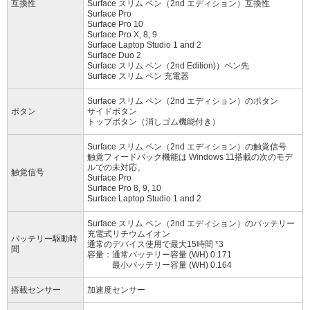
互換性
Surface スリム ペン（2nd エディション）互換性
Surface Pro
Surface Pro 10
Surface Pro X, 8, 9
Surface Laptop Studio 1 and 2
Surface Duo 2
Surface スリム ペン（2nd Edition)）ペン先
Surface スリム ペン 充電器
Surface スリム ペン（2nd エディション）のボタン
ボタン
サイドボタン
トップボタン（消しゴム機能付き）
Surface スリム ペン（2nd エディション）の触覚信号
触覚フィードバック機能は Windows 11搭載の次のモデ
ルでの未対応。
触覚信号
Surface Pro
Surface Pro 8, 9, 10
Surface Laptop Studio 1 and 2
Surface スリム ペン（2nd エディション）のバッテリー
充電式リチウムイオン
バッテリー駆動時
通常のデバイス使用で最大15時間 *3
間
容量：通常バッテリー容量 (WH) 0.171
最小バッテリー容量 (WH) 0.164
搭載センサー
加速度センサー