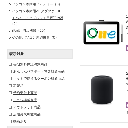
パソコン本体用バッテリー
（0）
パソコン本体用ACアダプタ
（0）
モバイル・タブレット用周辺機器
（2）
iPad用周辺機器
（10）
その他パソコン周辺機器
（0）
表示対象
長期無料保証対象商品
あんしんパスポート特典対象商品
ネットで使えるクーポン対象商品
新製品
予約受付中商品
チラシ掲載商品
アウトレット商品
店頭受取可能商品
動画あり