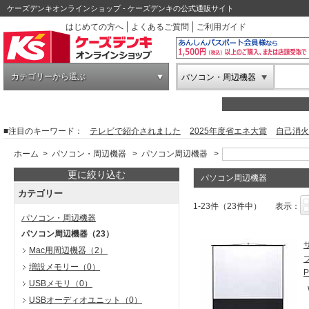
ケーズデンキオンラインショップ - ケーズデンキの公式通販サイト
はじめての方へ
よくあるご質問
ご利用ガイド
カテゴリーから選ぶ
パソコン・周辺機器
■注目のキーワード：
テレビで紹介されました
2025年度省エネ大賞
自己消火
ホーム
>
パソコン・周辺機器
>
パソコン周辺機器
>
更に絞り込む
パソコン周辺機器
カテゴリー
1-23件（23件中）
表示：
パソコン・周辺機器
パソコン周辺機器
（23）
Mac用周辺機器
（2）
増設メモリー
（0）
P
USBメモリ
（0）
USBオーディオユニット
（0）