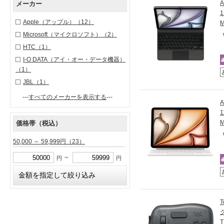
メーカー
1
Apple（アップル）
（12）
Microsoft（マイクロソフト）
（2）
HTC
（1）
I-O DATA（アイ・オー・データ機器）
（1）
JBL
（1）
---
すべてのメーカーを表示する
---
1
M
価格帯（税込）
50,000 ～ 59,999円
（23）
～
円
円