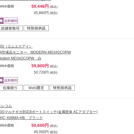
50,446円
Web価格
(税込)
45,860円
(税別)
MSI（エムエスアイ）
34型液晶モニター MODERN-MD342CQPW
Modern MD342CQPW 白
55,800円
Web価格
(税込)
50,728円
(税別)
エレコム
10Gマルチギガ対応8ポートスイッチ(金属筐体 ACアダプター)
EHC-X08MA-HB ブラック
50,600円
Web価格
(税込)
46,000円
(税別)