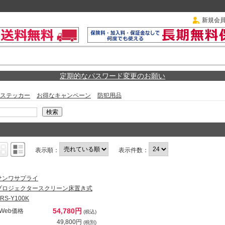
新規会
定期的なパスワード変更のお願い
ステッカー
お得なキャンペーン
防犯用品
表示順：
表示件数：
サンワサプライ
プロジェクタースクリーン床置き式
RS-Y100K
54,780円
Web価格
(税込)
49,800円
(税別)