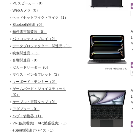
PCスピーカー
（0）
Webカメラ
（0）
ヘッドセットマイク・マイク
（1）
Bluetooth関連
（0）
無停電電源装置
（0）
1
パソコンディスプレイ
（2）
データプロジェクター・関連品
（1）
映像関連品
（1）
音響関連品
（0）
ICカードリーダー
（0）
マウス・ペンタブレット
（2）
キーボード・テンキー
（0）
ゲームパッド・ジョイスティック
（0）
ケーブル・電源タップ
（0）
アダプター
（0）
ハブ・切換器
（1）
VR(仮想現実)・AR(拡張現実)
（1）
eSports関連デバイス
（1）