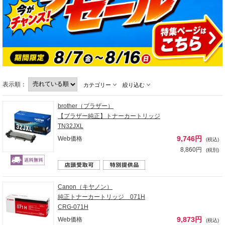
表示順：
カテゴリー
絞り込む
brother（ブラザー）
【ブラザー純正】トナーカートリッジ
TN32JXL
9,746円
Web価格
(税込)
8,860円
(税別)
Canon（キヤノン）
純正トナーカートリッジ 071H
CRG-071H
9,873円
Web価格
(税込)