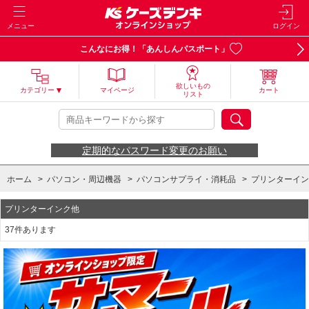
メニュー
ログイン
こんなにお得！「あんしんパスポート」
欲しいもの
カテゴリー
マイページ
カート
リスト
定期的なパスワード変更のお願い
ホーム
>
パソコン・周辺機器
>
パソコンサプライ・消耗品
>
プリンターイン
プリンターインク他
37件あります