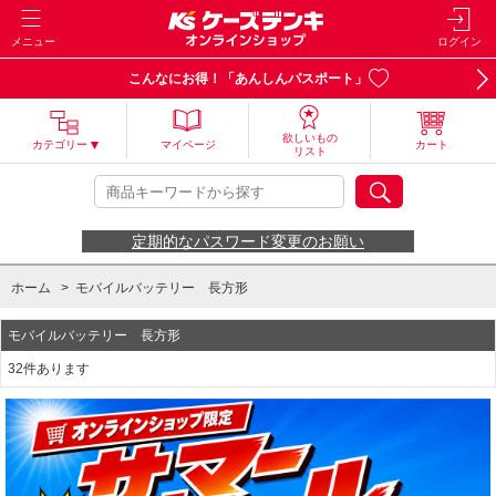
メニュー
ログイン
こんなにお得！「あんしんパスポート」
欲しいもの
カテゴリー
マイページ
カート
リスト
定期的なパスワード変更のお願い
ホーム
>
モバイルバッテリー 長方形
モバイルバッテリー 長方形
32件あります