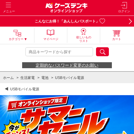
メニュー
ログイン
こんなにお得！「あんしんパスポート」
欲しいもの
カテゴリー
マイページ
カート
リスト
定期的なパスワード変更のお願い
ホーム
>
生活家電
>
電池
>
USBモバイル電源
USBモバイル電源