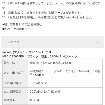
*1 2,000mAh相当を基準としています。メーカーの試験結果に基づく目安で
す。
*2 USB Type-Cで出力をする場合、別途ケーブルが必要です。
*3 2台以上同時充電時は、接続機器に応じて出力が振り分けられます。
■届出事業者名 :株式会社電響社
■PSマークの種類 : PSE
スペック
maxell（マクセル） モバイルバッテリー
MPC-CE5000BK ブラック 容量：5,000mAhのスペック
外形寸法
幅63mm×高さ92mm×厚み13.6mm
入出力端子：USB Type-C、入力端子：Micro-B、出力端
入力・出力端子
子：USB-A
入力電圧/電流
DC5V/最大3A
出力電圧/電流
DC5V/最大2.4A(3口合計)
本体質量
約120g