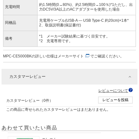
約1.5時間(0→80%)、約2.5時間(0→100％)*1ただし、出
充電時間
力DC5V/3A以上のACアダプターを使用した場合
充電用ケーブル(USB-A ― USB Type-C 約20cm)×1本*
同梱品
2、取扱説明書(保証書付)
*1 メーカー試験結果に基づく目安です。
備考
*2 充電専用です。
MPC-CE5000BKの詳しい仕様は
メーカーサイト
でご確認ください。
カスタマーレビュー
レビューについて
レビューを投稿
カスタマーレビュー（0件）
この商品に寄せられたカスタマーレビューはまだありません。
あわせて買いたい商品