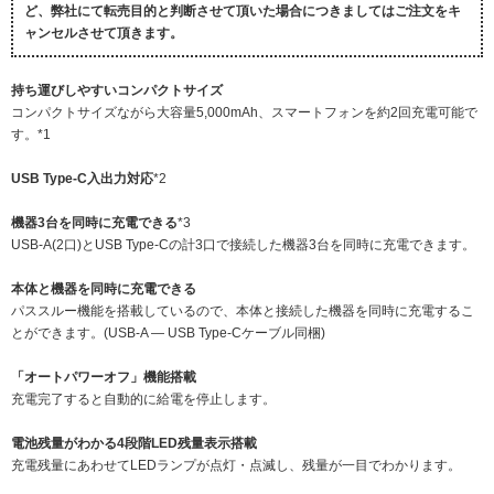
ど、弊社にて転売目的と判断させて頂いた場合につきましてはご注文をキ
ャンセルさせて頂きます。
持ち運びしやすいコンパクトサイズ
コンパクトサイズながら大容量5,000mAh、スマートフォンを約2回充電可能で
す。*1
USB Type-C入出力対応
*2
機器3台を同時に充電できる
*3
USB-A(2口)とUSB Type-Cの計3口で接続した機器3台を同時に充電できます。
本体と機器を同時に充電できる
パススルー機能を搭載しているので、本体と接続した機器を同時に充電するこ
とができます。(USB-A ― USB Type-Cケーブル同梱)
「オートパワーオフ」機能搭載
充電完了すると自動的に給電を停止します。
電池残量がわかる4段階LED残量表示搭載
充電残量にあわせてLEDランプが点灯・点滅し、残量が一目でわかります。