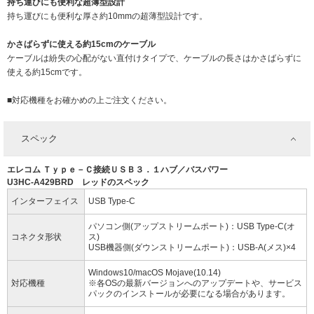
持ち運びにも便利な超薄型設計
持ち運びにも便利な厚さ約10mmの超薄型設計です。
かさばらずに使える約15cmのケーブル
ケーブルは紛失の心配がない直付けタイプで、ケーブルの長さはかさばらずに
使える約15cmです。
■対応機種をお確かめの上ご注文ください。
スペック
エレコム Ｔｙｐｅ－Ｃ接続ＵＳＢ３．１ハブ／バスパワー
U3HC-A429BRD レッドのスペック
インターフェイス
USB Type-C
パソコン側(アップストリームポート)：USB Type-C(オ
コネクタ形状
ス)
USB機器側(ダウンストリームポート)：USB-A(メス)×4
Windows10/macOS Mojave(10.14)
対応機種
※各OSの最新バージョンへのアップデートや、サービス
パックのインストールが必要になる場合があります。