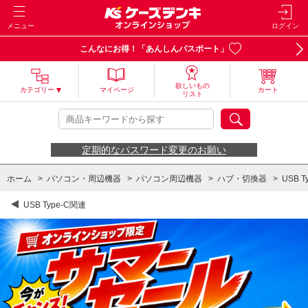
メニュー
ログイン
こんなにお得！「あんしんパスポート」
欲しいもの
カテゴリー
マイページ
カート
リスト
定期的なパスワード変更のお願い
ホーム
>
パソコン・周辺機器
>
パソコン周辺機器
>
ハブ・切換器
>
USB T
USB Type-C関連