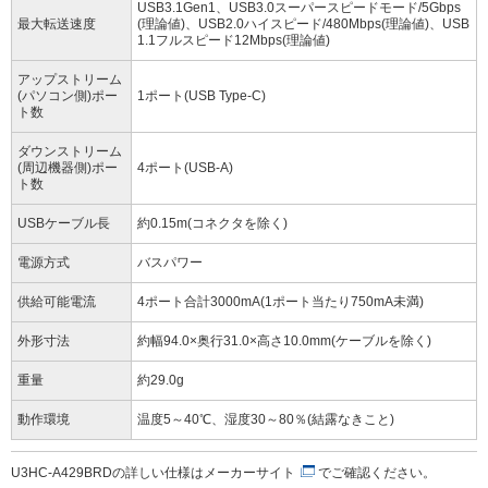
USB3.1Gen1、USB3.0スーパースピードモード/5Gbps
最大転送速度
(理論値)、USB2.0ハイスピード/480Mbps(理論値)、USB
1.1フルスピード12Mbps(理論値)
アップストリーム
(パソコン側)ポー
1ポート(USB Type-C)
ト数
ダウンストリーム
(周辺機器側)ポー
4ポート(USB-A)
ト数
USBケーブル長
約0.15m(コネクタを除く)
電源方式
バスパワー
供給可能電流
4ポート合計3000mA(1ポート当たり750mA未満)
外形寸法
約幅94.0×奥行31.0×高さ10.0mm(ケーブルを除く)
重量
約29.0g
動作環境
温度5～40℃、湿度30～80％(結露なきこと)
U3HC-A429BRDの詳しい仕様は
メーカーサイト
でご確認ください。