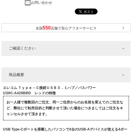
お問い合わせ
全国
店舗で安心アフターサービス
ご確認ください
商品概要
エレコム Ｔｙｐｅ－Ｃ接続ＵＳＢ３．１ハブ／バスパワー
U3HC-A429BRD レッドの特徴
お一人様で複数回のご注文、同一ご住所からのお名前を変えてのご注文な
ど、弊社にて転売目的と判断させて頂いた場合につきましてはご注文をキ
ャンセルさせて頂きます。
USB Type-Cポートを搭載したパソコンで4台のUSB-Aデバイスが使える4ポー