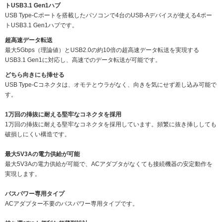
トUSB3.1 Gen1ハブ
USB Type-Cポートを搭載したパソコンで4台のUSB-Aデバイスが使える4ポー
トUSB3.1 Gen1ハブです。
超高速データ転送
最大5Gbps（理論値）とUSB2.0の約10倍の超高速データ転送を実現する
USB3.1 Gen1に対応し、高速でのデータ転送が可能です。
どちら向きにも挿せる
USB Type-Cコネクタは、オモテとウラがなく、向きを気にせず差し込み可能で
す。
1万回の挿抜に耐える堅牢なコネクタを採用
1万回の挿抜に耐える堅牢なコネクタを採用しています。頻繁に抜き挿ししても
破損しにくい構造です。
最大5V3Aの電力供給が可能
最大5V3Aの電力供給が可能で、ACアダプタがなくても接続機器の安定動作を
実現します。
バスパワー専用タイプ
ACアダプター不要のバスパワー専用タイプです。