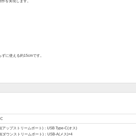
動作を実現します。
ずに使える約15cmです。
-C
アップストリームポート)：USB Type-C(オス)
側(ダウンストリームポート)：USB-A(メス)×4