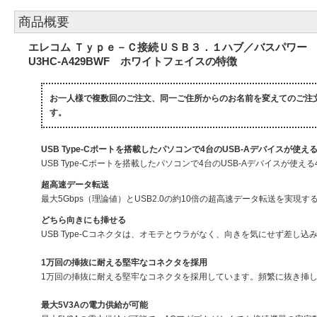
商品概要
エレコム Ｔｙｐｅ－Ｃ接続ＵＳＢ３．１ハブ／バスパワー
U3HC-A429BWF ホワイトフェイスの特徴
お一人様で複数回のご注文、同一ご住所からのお名前を変えてのご注
す。
USB Type-Cポートを搭載したパソコンで4台のUSB-Aデバイスが使える4
USB Type-Cポートを搭載したパソコンで4台のUSB-Aデバイスが使える4
超高速データ転送
最大5Gbps（理論値）とUSB2.0の約10倍の超高速データ転送を実現する
どちら向きにも挿せる
USB Type-Cコネクタは、オモテとウラがなく、向きを気にせず差し込
1万回の挿抜に耐える堅牢なコネクタを採用
1万回の挿抜に耐える堅牢なコネクタを採用しています。頻繁に抜き挿
最大5V3Aの電力供給が可能