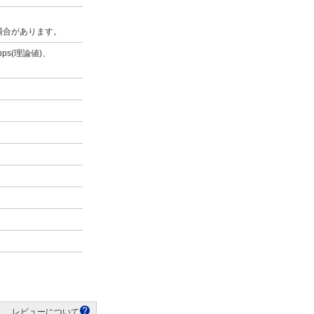
場合があります。
bps(理論値)、
レビューについて