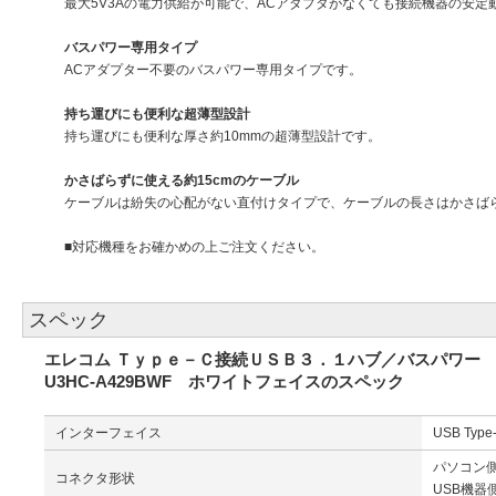
最大5V3Aの電力供給が可能で、ACアダプタがなくても接続機器の安定
バスパワー専用タイプ
ACアダプター不要のバスパワー専用タイプです。
持ち運びにも便利な超薄型設計
持ち運びにも便利な厚さ約10mmの超薄型設計です。
かさばらずに使える約15cmのケーブル
ケーブルは紛失の心配がない直付けタイプで、ケーブルの長さはかさばら
■対応機種をお確かめの上ご注文ください。
スペック
エレコム Ｔｙｐｅ－Ｃ接続ＵＳＢ３．１ハブ／バスパワー
U3HC-A429BWF ホワイトフェイスのスペック
インターフェイス
USB Type
パソコン側(
コネクタ形状
USB機器