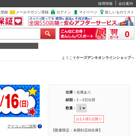
採用情報
会社案内
員登録
メールマガジン登録
ログイン
マイページ
欲しいものリスト
0
ようこそ
ケーズデンキオンラインショップ
へ
在庫：
在庫あり
納期：
1～2日出荷
数量：
お1人様1点限り
アイコンのご説明
【数量限定・未開封店頭在庫】