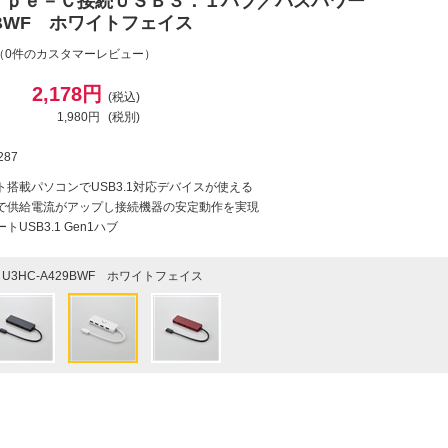
ｙｐｅ－Ｃ接続ＵＳＢ３．１ハブ／バスパワー
29BWF ホワイトフェイス
（0件のカスタマーレビュー）
2,178円
(税込)
1,980円
(税別)
287
ポート搭載パソコンでUSB3.1対応デバイスが使える
C接続で供給電流がアップし接続機器の安定動作を実現
USB3.1 Gen1ハブ
U3HC-A429BWF ホワイトフェイス