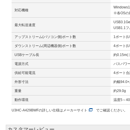
Windows1
対応機種
※各OS
USB3.1
最大転送速度
USB1.1
アップストリーム(パソコン側)ポート数
1ポート(US
ダウンストリーム(周辺機器側)ポート数
4ポート(US
USBケーブル長
約0.15m
電源方式
バスパワ
供給可能電流
4ポート合計
外形寸法
約幅94.0
重量
約29.0g
動作環境
温度5～4
U3HC-A429BWFの詳しい仕様は
メーカーサイト
でご確認ください。
カスタマーレビュー