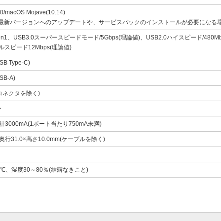
0/macOS Mojave(10.14)
の最新バージョンへのアップデートや、サービスパックのインストールが必要になる
Gen1、USB3.0スーパースピードモード/5Gbps(理論値)、USB2.0ハイスピード/480M
フルスピード12Mbps(理論値)
B Type-C)
B-A)
(コネクタを除く)
ー
3000mA(1ポート当たり750mA未満)
×奥行31.0×高さ10.0mm(ケーブルを除く)
0℃、湿度30～80％(結露なきこと)