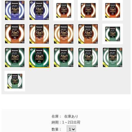
在庫：
在庫あり
納期：
1～2日出荷
数量：