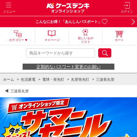
メニュー
ログイン
こんなにお得！「あんしんパスポート」
欲しいもの
カテゴリー
マイページ
カート
リスト
定期的なパスワード変更のお願い
ホーム
>
生活家電
>
電球・蛍光灯
>
丸管蛍光灯
>
三波長丸管
三波長丸管