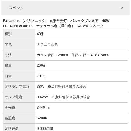
スペック
Panasonic（パナソニック） 丸形蛍光灯 パルックプレミア 40W
FCL40ENW38HF3 ナチュラル色（昼白色） 40Ｗのスペック
種別
40形
光色
ナチュラル色
寸法
ガラス管径：29mm 外径/内径：373/315mm
質量
266g
口金
G10q
定格ランプ電力
38W ※点灯管付き器具の場合
ランプ電流
0.425A ※点灯管付き器具の場合
全光束
3440 lm
色温度
5200K
定格寿命
9,000時間