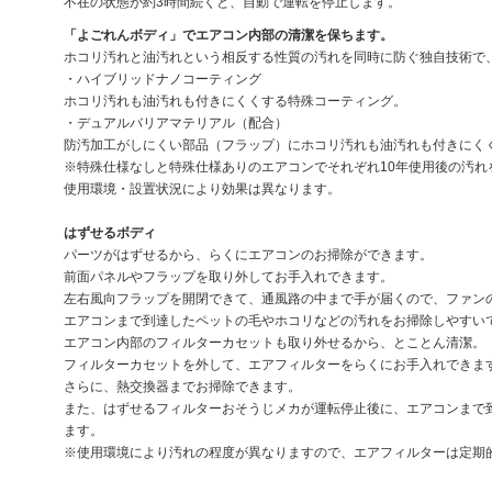
不在の状態が約3時間続くと、自動で運転を停止します。
「よごれんボディ」でエアコン内部の清潔を保ちます。
ホコリ汚れと油汚れという相反する性質の汚れを同時に防ぐ独自技術で
・ハイブリッドナノコーティング
ホコリ汚れも油汚れも付きにくくする特殊コーティング。
・デュアルバリアマテリアル（配合）
防汚加工がしにくい部品（フラップ）にホコリ汚れも油汚れも付きにく
※特殊仕様なしと特殊仕様ありのエアコンでそれぞれ10年使用後の汚れ
使用環境・設置状況により効果は異なります。
はずせるボディ
パーツがはずせるから、らくにエアコンのお掃除ができます。
前面パネルやフラップを取り外してお手入れできます。
左右風向フラップを開閉できて、通風路の中まで手が届くので、ファン
エアコンまで到達したペットの毛やホコリなどの汚れをお掃除しやすい
エアコン内部のフィルターカセットも取り外せるから、とことん清潔。
フィルターカセットを外して、エアフィルターをらくにお手入れできま
さらに、熱交換器までお掃除できます。
また、はずせるフィルターおそうじメカが運転停止後に、エアコンまで
ます。
※使用環境により汚れの程度が異なりますので、エアフィルターは定期