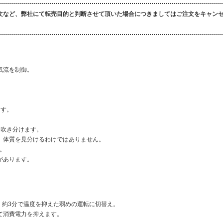
文など、弊社にて転売目的と判断させて頂いた場合につきましてはご注文をキャン
気流を制御。
ます。
※吹き分けます。
。体質を見分けるわけではありません。
ん。
があります。
と、約3分で温度を抑えた弱めの運転に切替え。
て消費電力を抑えます。