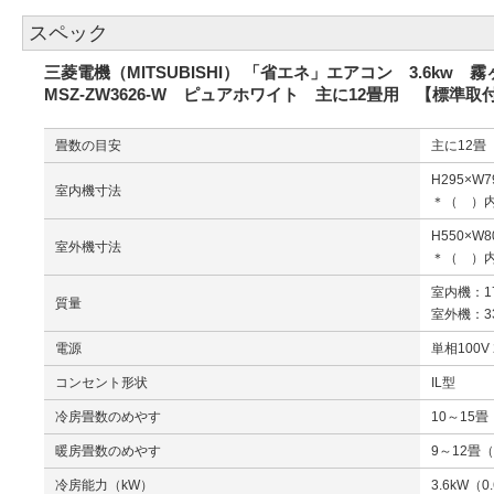
スペック
三菱電機（MITSUBISHI） 「省エネ」エアコン 3.6kw
MSZ-ZW3626-W ピュアホワイト 主に12畳用 【標準
畳数の目安
主に12畳
H295×W
室内機寸法
＊（ ）
H550×W
室外機寸法
＊（ ）
室内機：17
質量
室外機：33
電源
単相100V 
コンセント形状
IL型
冷房畳数のめやす
10～15畳
暖房畳数のめやす
9～12畳（
冷房能力（kW）
3.6kW（0