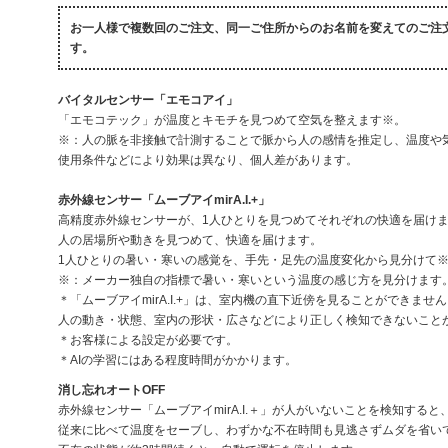
お一人様で複数回のご注文、同一ご住所からのお名前を変えてのご注
す。
バイタルセンサー「エモコアイ」
「エモコテック」が温度とキモチを見つめて空気を整えます※。
※：人の脈を非接触で計測することで脈から人の感情を推定し、温度や
使用条件などにより効果は異なり、個人差があります。
赤外線センサー「ムーブアイmirA.I.+」
高精度赤外線センサーが、1人ひとりを見つめてそれぞれの快適を届け
人の居場所や動きを見つめて、快適を届けます。
1人ひとりの暑い・寒いの感覚を、手先・足先の温度変化から見分けて
※：メーカー独自の指標で暑い・寒いという温度の感じ方を見分けます
＊「ムーブアイmirA.I.+」は、室内機の直下近傍を見ることができませ
人の動き・状態、室内の形状・広さなどにより正しく検知できないこと
＊お客様による設定が必要です。
＊AIの学習にはある程度時間がかかります。
消し忘れオートOFF
赤外線センサー「ムーブアイmirA.I.＋」が人がいないことを検知する
従来に比べて温度をセーブし、わずかな不在時間も見逃さずムダを省い