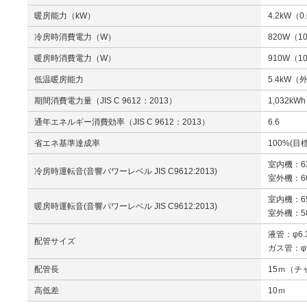
暖房能力（kW）
4.2kW（0
冷房時消費電力（W）
820W（1
暖房時消費電力（W）
910W（1
低温暖房能力
5.4kW（
期間消費電力量（JIS C 9612：2013）
1,032kWh
通年エネルギー消費効率（JIS C 9612：2013）
6.6
省エネ基準達成率
100%(目
室内機：63
冷房時運転音(音響パワーレベル JIS C9612:2013)
室外機：60
室内機：65
暖房時運転音(音響パワーレベル JIS C9612:2013)
室外機：58
液管：φ6.
配管サイズ
ガス管：φ9
配管長
15ｍ（チ
高低差
10ｍ