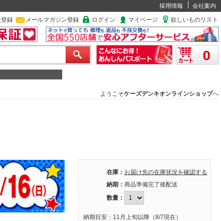
採用情報
会社案内
員登録
メールマガジン登録
ログイン
マイページ
欲しいものリスト
0
ようこそ
ケーズデンキオンラインショップ
へ
在庫：
お届け先の在庫状況を確認する
納期：
商品準備完了後配送
数量：
納期目安：11月上旬以降（8/7現在）