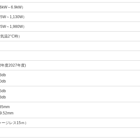
.6kW～6.9kW）
05W～1,130W）
05W～1,980W）
外気温2°C時）
標年度2027年度)
db
db
db
db
35mm
.52mm
ャージレス15ｍ）