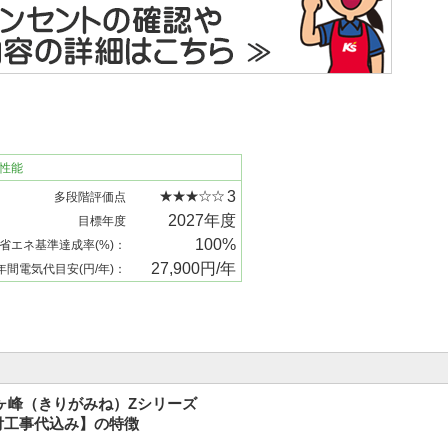
性能
3
多段階評価点
2027年度
目標年度
100%
省エネ基準達成率(%)：
27,900円/年
年間電気代目安(円/年)：
 霧ヶ峰（きりがみね）Zシリーズ
取付工事代込み】の特徴