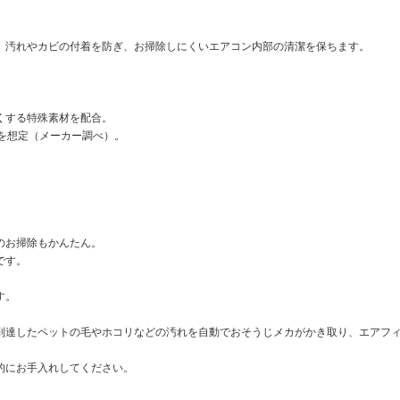
、汚れやカビの付着を防ぎ、お掃除しにくいエアコン内部の清潔を保ちます。
くする特殊素材を配合。
を想定（メーカー調べ）。
のお掃除もかんたん。
です。
す。
到達したペットの毛やホコリなどの汚れを自動でおそうじメカがかき取り、エアフ
的にお手入れしてください。