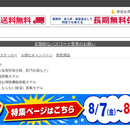
新規会
定期的なパスワード変更のお願い
ステッカー
お得なキャンペーン
防犯用品
け
（塩害対策仕様、防汚仕様など）
能搭載モデル
動お掃除機能搭載モデル
くならない除湿）搭載モデル