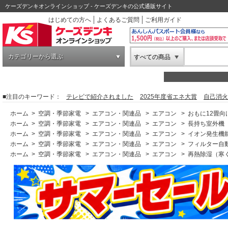
ケーズデンキオンラインショップ - ケーズデンキの公式通販サイト
はじめての方へ
よくあるご質問
ご利用ガイド
カテゴリーから選ぶ
すべての商品
■注目のキーワード：
テレビで紹介されました
2025年度省エネ大賞
自己消火
ホーム
>
空調・季節家電
>
エアコン・関連品
>
エアコン
>
おもに12畳向
ホーム
>
空調・季節家電
>
エアコン・関連品
>
エアコン
>
長持ち室外機
ホーム
>
空調・季節家電
>
エアコン・関連品
>
エアコン
>
イオン発生機
ホーム
>
空調・季節家電
>
エアコン・関連品
>
エアコン
>
フィルター自
ホーム
>
空調・季節家電
>
エアコン・関連品
>
エアコン
>
再熱除湿（寒