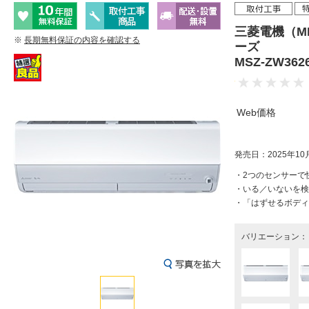
三菱電機（MI
※
長期無料保証の内容を確認する
ーズ
MSZ-ZW
Web価格
発売日：2025年10
・2つのセンサーで
・いる／いないを検
・「はずせるボディ
バリエーション：