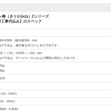
 霧ヶ峰（きりがみね）Zシリーズ
取付工事代込み】のスペック
799×D389（据付後394）mm
内の寸法は、据付板を付けたときの寸法です。
800（＋62）×D285（＋60）mm
内の寸法は、サービスパネルおよび脚部の突出し寸法です。
kg
kg
20A
（16～25m2）
15～19m2）
.6kW～4.3kW）