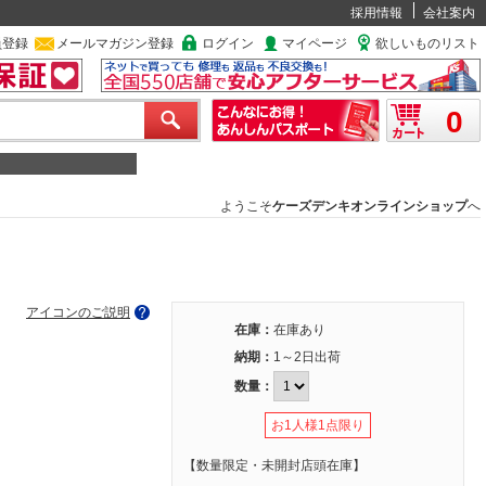
採用情報
会社案内
員登録
メールマガジン登録
ログイン
マイページ
欲しいものリスト
0
ようこそ
ケーズデンキオンラインショップ
へ
アイコンのご説明
在庫：
在庫あり
納期：
1～2日出荷
数量：
お1人様1点限り
【数量限定・未開封店頭在庫】