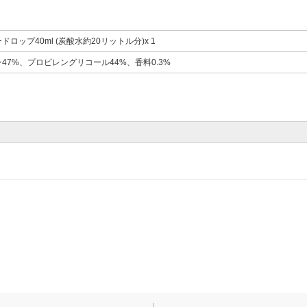
ロップ40ml (炭酸水約20リットル分)x 1
47%、プロピレングリコール44%、香料0.3%