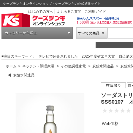
ケーズデンキオンラインショップ - ケーズデンキの公式通販サイト
はじめての方へ
よくあるご質問
ご利用ガイド
カテゴリーから選ぶ
すべての商品
■注目のキーワード：
テレビで紹介されました
2025年度省エネ大賞
自己消火
ホーム
>
キッチン・調理家電
>
その他調理家電
>
炭酸水関連品
>
炭酸水
炭酸水関連品
ソーダストリ
SSS0107
Web価格