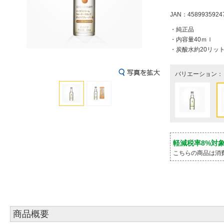
JAN：4589935924
・純正品
・内容量40ｍｌ
・炭酸水約20リット
バリエーション：
軽減税率8%対
こちらの商品は消
商品概要