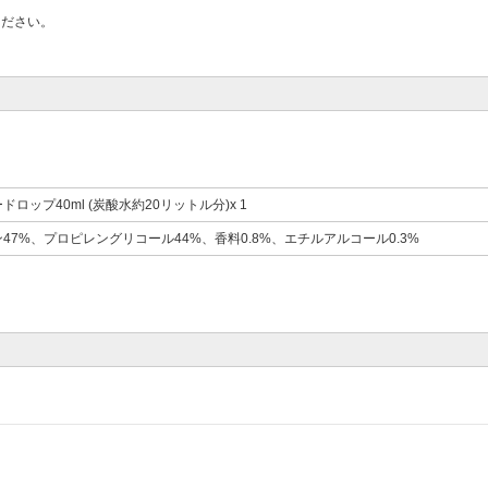
ください。
ロップ40ml (炭酸水約20リットル分)x 1
47%、プロピレングリコール44%、香料0.8%、エチルアルコール0.3%