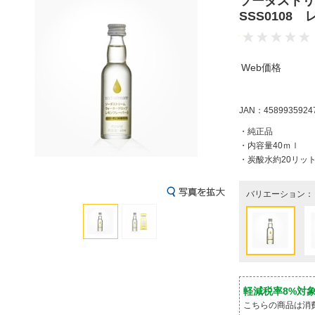
ソーダストリ
SSS0108 
Web価格
JAN：4589935924
・純正品
・内容量40ｍｌ
・炭酸水約20リット
バリエーション：
軽減税率8%対
こちらの商品は消