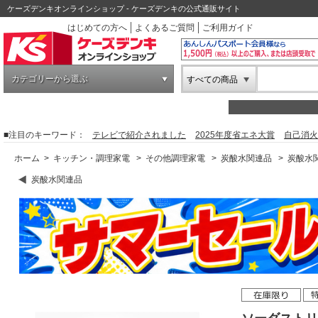
ケーズデンキオンラインショップ - ケーズデンキの公式通販サイト
はじめての方へ
よくあるご質問
ご利用ガイド
カテゴリーから選ぶ
すべての商品
■注目のキーワード：
テレビで紹介されました
2025年度省エネ大賞
自己消火
ホーム
>
キッチン・調理家電
>
その他調理家電
>
炭酸水関連品
>
炭酸水
炭酸水関連品