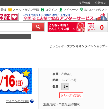
採用情報
会社案内
員登録
メールマガジン登録
ログイン
マイページ
欲しいものリスト
0
ようこそ
ケーズデンキオンラインショップ
へ
在庫：
在庫あり
納期：
1～2日出荷
数量：
お1人様1点限り
アイコンのご説明
【数量限定・未開封店頭在庫】