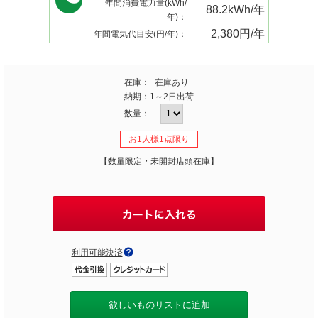
年間消費電力量(kWh/
88.2kWh/年
年)：
2,380円/年
年間電気代目安(円/年)：
在庫：
在庫あり
納期：
1～2日出荷
数量：
お1人様1点限り
【数量限定・未開封店頭在庫】
利用可能決済
欲しいものリストに追加