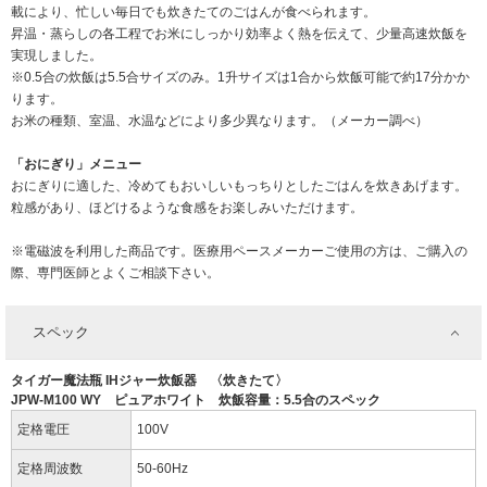
載により、忙しい毎日でも炊きたてのごはんが食べられます。
昇温・蒸らしの各工程でお米にしっかり効率よく熱を伝えて、少量高速炊飯を
実現しました。
※0.5合の炊飯は5.5合サイズのみ。1升サイズは1合から炊飯可能で約17分かか
ります。
お米の種類、室温、水温などにより多少異なります。（メーカー調べ）
「おにぎり」メニュー
おにぎりに適した、冷めてもおいしいもっちりとしたごはんを炊きあげます。
粒感があり、ほどけるような食感をお楽しみいただけます。
※電磁波を利用した商品です。医療用ペースメーカーご使用の方は、ご購入の
際、専門医師とよくご相談下さい。
スペック
タイガー魔法瓶 IHジャー炊飯器 〈炊きたて〉
JPW-M100 WY ピュアホワイト 炊飯容量：5.5合のスペック
定格電圧
100V
定格周波数
50-60Hz