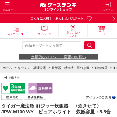
メニュー
ログイン
こんなにお得！「あんしんパスポート」
欲しいもの
カテゴリー
マイページ
カート
リスト
定期的なパスワード変更のお願い
ホーム
>
キッチン・調理家電
>
炊飯器・精米機・餅つき機
>
IH炊飯器
>
IH
IH5.5合
アイコンのご説明
タイガー魔法瓶 IHジャー炊飯器 〈炊きたて〉
JPW-M100 WY ピュアホワイト 炊飯容量：5.5合