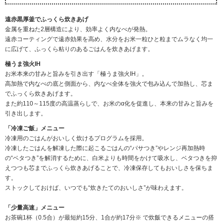
遠赤黒厚釜でふっくら炊きあげ
金属を重ねた2層構造により、効率よく内なべが発熱。
遠赤コーティングで遠赤効果を高め、水分をお米一粒ひと粒までムラなく均一
に広げて、ふっくら粘りのあるごはんを炊きあげます。
極うま強火IH
お米本来の甘みと旨みを引き出す「極うま強火IH」。
高加熱で内なべの底と側面から、内なべ全体を強火で包み込んで加熱し、芯ま
でふっくら炊きあげます。
また約110～115度の高温蒸らしで、お米のα化を促進し、本来の甘みと旨みを
引き出します。
「冷凍ご飯」メニュー
冷凍用のごはんがおいしく炊けるプログラムを採用。
冷凍したごはんを解凍した際に起こるごはんの“パサつき”やレンジ再加熱時
の“ベタつき”を解消するために、白米よりも時間をかけて吸水し、ベタつきを抑
えつつも芯までふっくら炊きあげることで、冷凍保存してもおいしさを保ちま
す。
ストックしておけば、いつでも“炊きたてのおいしさ”が味わえます。
「少量高速」メニュー
お茶碗1杯（0.5合）が最短約15分、1合が約17分※ で炊飯できるメニューの搭