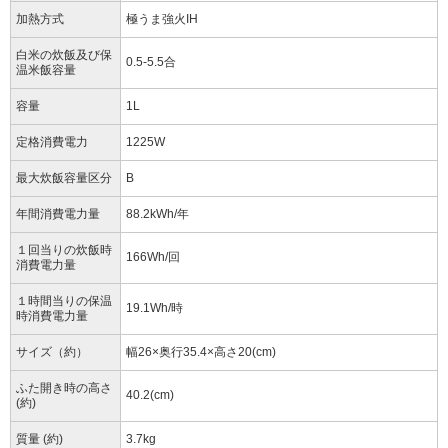
加熱方式
極うま強火IH
白米の炊飯及び保
0.5-5.5合
温米飯容量
容量
1L
定格消費電力
1225W
最大炊飯容量区分
B
年間消費電力量
88.2kWh/年
１回当りの炊飯時
166Wh/回
消費電力量
１時間当りの保温
19.1Wh/時
時消費電力量
サイズ（約）
幅26×奥行35.4×高さ20(cm)
ふた開き時の高さ
40.2(cm)
(約)
質量 (約)
3.7kg