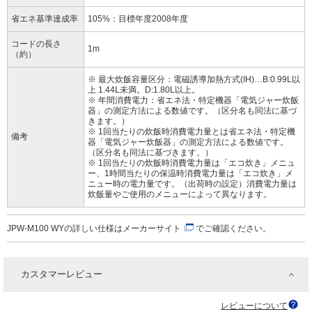
省エネ基準達成率
105%：目標年度2008年度
コードの長さ
1m
（約）
※ 最大炊飯容量区分：電磁誘導加熱方式(IH)…B:0.99L以
上 1.44L未満。D:1.80L以上。
※ 年間消費電力：省エネ法・特定機器「電気ジャー炊飯
器」の測定方法による数値です。（区分名も同法に基づ
きます。）
※ 1回当たりの炊飯時消費電力量とは省エネ法・特定機
備考
器「電気ジャー炊飯器」の測定方法による数値です。
（区分名も同法に基づきます。）
※ 1回当たりの炊飯時消費電力量は「エコ炊き」メニュ
ー、1時間当たりの保温時消費電力量は「エコ炊き」メ
ニュー時の電力量です。（出荷時の設定）消費電力量は
炊飯量やご使用のメニューによって異なります。
JPW-M100 WYの詳しい仕様は
メーカーサイト
でご確認ください。
カスタマーレビュー
レビューについて