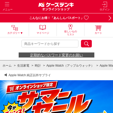
メニュー
ログイン
こんなにお得！「あんしんパスポート」
欲しいもの
カテゴリー
マイページ
カート
リスト
定期的なパスワード変更のお願い
ホーム
>
生活家電
>
時計
>
Apple Watch（アップルウォッチ）
>
Apple 
Apple Watch 純正以外サプライ