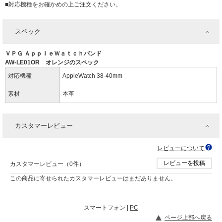
■対応機種をお確かめの上ご注文ください。
スペック
ＶＰＧ ＡｐｐｌｅＷａｔｃｈバンド
AW-LE01OR オレンジのスペック
対応機種
AppleWatch 38-40mm
素材
本革
カスタマーレビュー
レビューについて
レビューを投稿
カスタマーレビュー（0件）
この商品に寄せられたカスタマーレビューはまだありません。
スマートフォン |
PC
ページ上部へ戻る