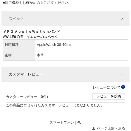
■対応機種をお確かめの上ご注文ください。
スペック
ＶＰＧ ＡｐｐｌｅＷａｔｃｈバンド
AW-LE01YE イエローのスペック
対応機種
AppleWatch 38-40mm
素材
本革
カスタマーレビュー
レビューについて
レビューを投稿
カスタマーレビュー（0件）
この商品に寄せられたカスタマーレビューはまだありません。
スマートフォン |
PC
ページ上部へ戻る