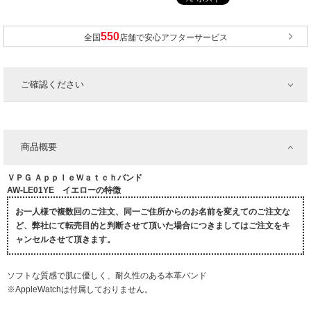
全国
店舗で安心アフターサービス
ご確認ください
商品概要
ＶＰＧ ＡｐｐｌｅＷａｔｃｈバンド
AW-LE01YE イエローの特徴
お一人様で複数回のご注文、同一ご住所からのお名前を変えてのご注文な
ど、弊社にて転売目的と判断させて頂いた場合につきましてはご注文をキ
ャンセルさせて頂きます。
ソフトな質感で肌に優しく、耐久性のある本革バンド
※AppleWatchは付属しておりません。