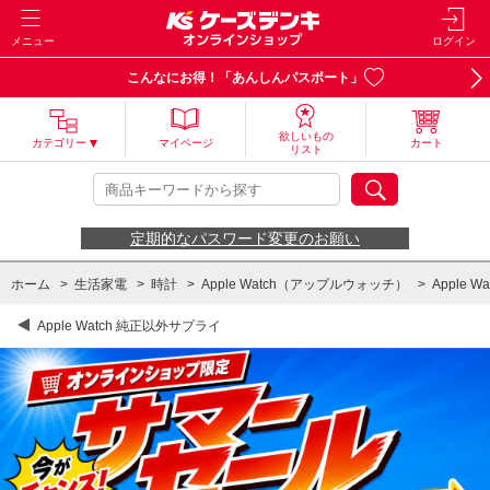
メニュー
ログイン
こんなにお得！「あんしんパスポート」
欲しいもの
カテゴリー
マイページ
カート
リスト
定期的なパスワード変更のお願い
ホーム
>
生活家電
>
時計
>
Apple Watch（アップルウォッチ）
>
Apple 
Apple Watch 純正以外サプライ