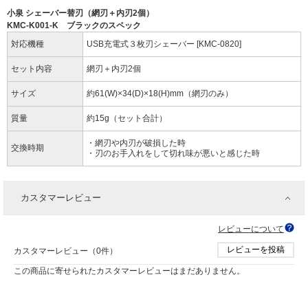
小泉 シェーバー替刃（網刃＋内刃2個）
KMC-K001-K ブラックのスペック
対応機種
USB充電式３枚刃シェーバー [KMC-0820]
セット内容
網刃＋内刃2個
サイズ
約61(W)×34(D)×18(H)mm（網刃のみ）
質量
約15g（セット合計）
・網刃や内刃が破損した時
交換時期
・刃のお手入れをして切れ味が悪いと感じた時
カスタマーレビュー
レビューについて
レビューを投稿
カスタマーレビュー（0件）
この商品に寄せられたカスタマーレビューはまだありません。