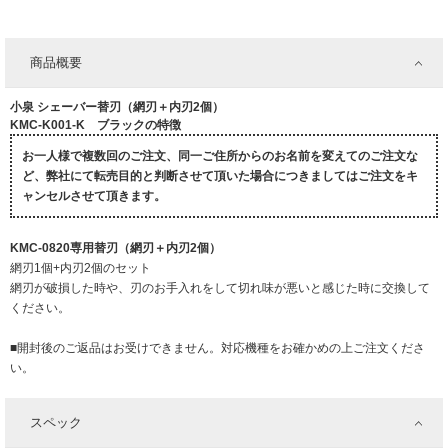
商品概要
小泉 シェーバー替刃（網刃＋内刃2個）
KMC-K001-K ブラックの特徴
お一人様で複数回のご注文、同一ご住所からのお名前を変えてのご注文な
ど、弊社にて転売目的と判断させて頂いた場合につきましてはご注文をキ
ャンセルさせて頂きます。
KMC-0820専用替刃（網刃＋内刃2個）
網刃1個+内刃2個のセット
網刃が破損した時や、刃のお手入れをして切れ味が悪いと感じた時に交換して
ください。
■開封後のご返品はお受けできません。対応機種をお確かめの上ご注文くださ
い。
スペック