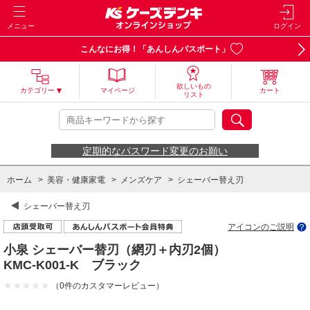
メニュー
ログイン
こんなにお得！「あんしんパスポート」
欲しいもの
カテゴリー
マイページ
カート
リスト
定期的なパスワード変更のお願い
ホーム
>
美容・健康家電
>
メンズケア
>
シェーバー替え刃
シェーバー替え刃
アイコンのご説明
小泉 シェーバー替刃（網刃＋内刃2個）
KMC-K001-K ブラック
（0件のカスタマーレビュー）