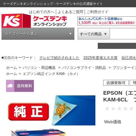
ケーズデンキオンラインショップ - ケーズデンキの公式通販サイト
はじめての方へ
よくあるご質問
ご利用ガイド
カテゴリーから選ぶ
すべての商品
■注目のキーワード：
テレビで紹介されました
2025年度省エネ大賞
自己消火
ホーム
>
パソコン・周辺機器
>
パソコンサプライ・消耗品
>
プリンターイ
ホーム
>
エプソン純正インク KAM-（カメ）
EPSON（
KAM-6C
Web価格