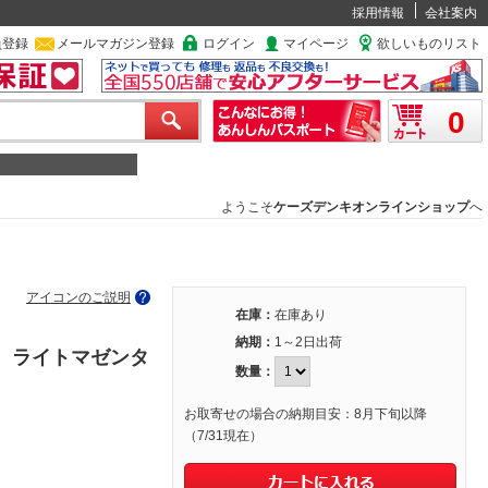
採用情報
会社案内
員登録
メールマガジン登録
ログイン
マイページ
欲しいものリスト
0
ようこそ
ケーズデンキオンラインショップ
へ
アイコンのご説明
在庫：
在庫あり
納期：
1～2日出荷
ン、ライトマゼンタ
数量：
お取寄せの場合の納期目安：8月下旬以降
（7/31現在）