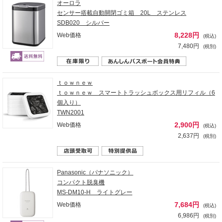
オーロラ
センサー搭載自動開閉ゴミ箱 20L ステンレス
SDB020 シルバー
8,228円
Web価格
(税込)
7,480円
(税別)
ｔｏｗｎｅｗ
ｔｏｗｎｅｗ スマートトラッシュボックス用リフィル（6
個入り）
TWN2001
2,900円
Web価格
(税込)
2,637円
(税別)
Panasonic（パナソニック）
コンパクト脱臭機
MS-DM10-H ライトグレー
7,684円
Web価格
(税込)
6,986円
(税別)