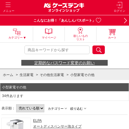
メニュー
ログイン
こんなにお得！「あんしんパスポート」
欲しいもの
カテゴリー
マイページ
カート
リスト
定期的なパスワード変更のお願い
ホーム
>
生活家電
>
その他生活家電
>
小型家電その他
小型家電その他
34件あります
表示順：
カテゴリー
絞り込む
ELPA
オートディスペンサー泡タイプ