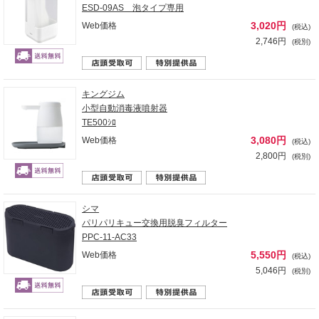
ESD-09AS 泡タイプ専用
3,020円
Web価格
(税込)
2,746円
(税別)
キングジム
小型自動消毒液噴射器
TE500ｼﾛ
3,080円
Web価格
(税込)
2,800円
(税別)
シマ
パリパリキュー交換用脱臭フィルター
PPC-11-AC33
5,550円
Web価格
(税込)
5,046円
(税別)