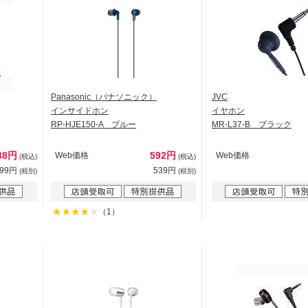
Panasonic（パナソニック）
JVC
インサイドホン
イヤホン
RP-HJE150-A ブルー
MR-L37-B ブラック
38円
592円
Web価格
Web価格
(税込)
(税込)
399円
539円
(税別)
(税別)
（1）