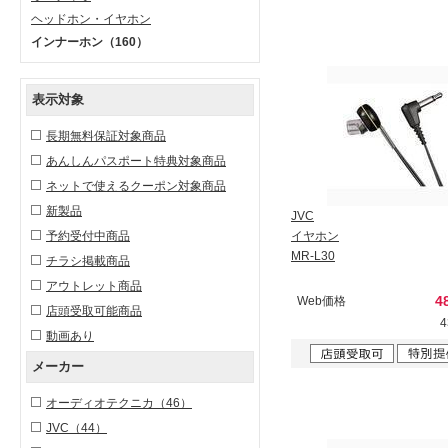
ヘッドホン・イヤホン
インナーホン
（160）
表示対象
長期無料保証対象商品
あんしんパスポート特典対象商品
ネットで使えるクーポン対象商品
新製品
JVC
予約受付中商品
イヤホン
MR-L30
チラシ掲載商品
アウトレット商品
4
Web価格
店頭受取可能商品
動画あり
メーカー
オーディオテクニカ
（46）
JVC
（44）