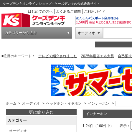
ケーズデンキオンラインショップ - ケーズデンキの公式通販サイト
はじめての方へ
よくあるご質問
ご利用ガイド
カテゴリーから選ぶ
オーディオ
■注目のキーワード：
テレビで紹介されました
2025年度省エネ大賞
自己消火
ホーム
>
オーディオ
>
ヘッドホン・イヤホン
>
インナーホン
>
更に絞り込む
インナーホン
カテゴリー
1-24件（160件中）
表示：
オーディオ