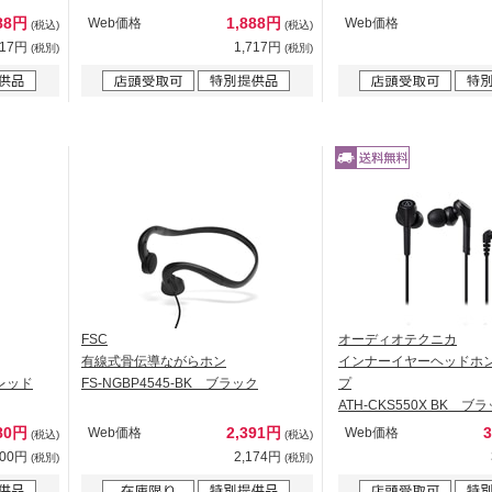
88円
1,888円
Web価格
Web価格
(税込)
(税込)
717円
1,717円
(税別)
(税別)
FSC
オーディオテクニカ
有線式骨伝導ながらホン
インナーイヤーヘッドホ
＆レッド
FS-NGBP4545-BK ブラック
プ
ATH-CKS550X BK ブ
80円
2,391円
Web価格
Web価格
(税込)
(税込)
800円
2,174円
(税別)
(税別)