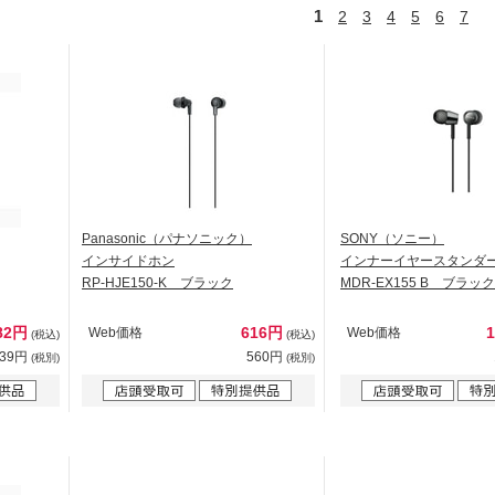
1
2
3
4
5
6
7
Panasonic（パナソニック）
SONY（ソニー）
インサイドホン
インナーイヤースタンダ
RP-HJE150-K ブラック
MDR-EX155 B ブラック
82円
616円
Web価格
Web価格
(税込)
(税込)
439円
560円
(税別)
(税別)