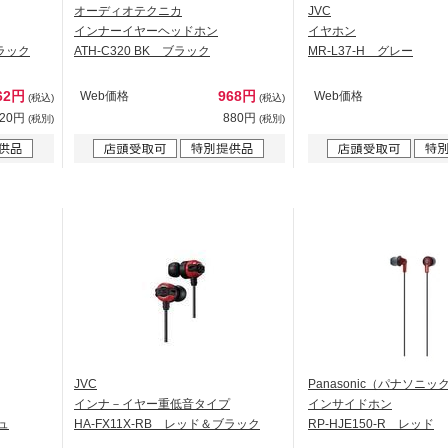
オーディオテクニカ
JVC
インナーイヤーヘッドホン
イヤホン
ブラック
ATH-C320 BK ブラック
MR-L37-H グレー
62円
968円
Web価格
Web価格
(税込)
(税込)
420円
880円
(税別)
(税別)
JVC
Panasonic（パナソニッ
インナ－イヤー重低音タイプ
インサイドホン
ュ
HA-FX11X-RB レッド＆ブラック
RP-HJE150-R レッド