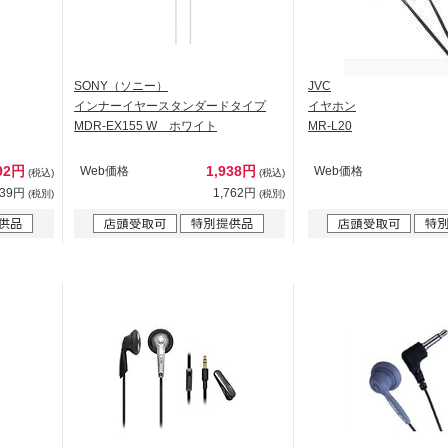
SONY（ソニー）
JVC
インナーイヤースタンダードタイプ
イヤホン
MDR-EX155 W ホワイト
MR-L20
92円
1,938円
Web価格
Web価格
(税込)
(税込)
539円
1,762円
(税別)
(税別)