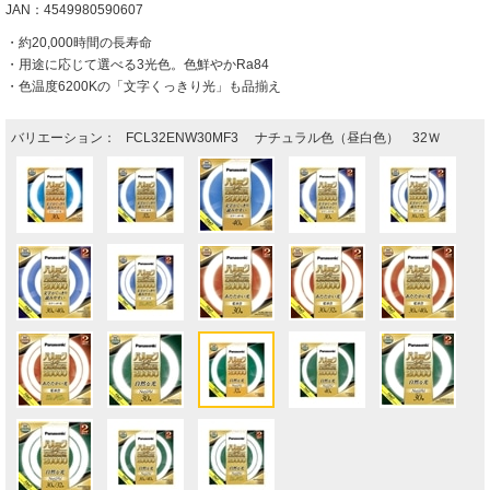
JAN：4549980590607
・約20,000時間の長寿命
・用途に応じて選べる3光色。色鮮やかRa84
・色温度6200Kの「文字くっきり光」も品揃え
バリエーション：
FCL32ENW30MF3 ナチュラル色（昼白色） 32Ｗ