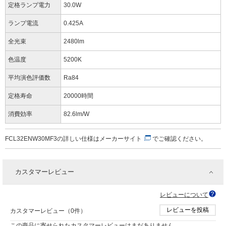
定格ランプ電力
30.0W
ランプ電流
0.425A
全光束
2480lm
色温度
5200K
平均演色評価数
Ra84
定格寿命
20000時間
消費効率
82.6lm/W
FCL32ENW30MF3の詳しい仕様は
メーカーサイト
でご確認ください。
カスタマーレビュー
レビューについて
レビューを投稿
カスタマーレビュー（0件）
この商品に寄せられたカスタマーレビューはまだありません。