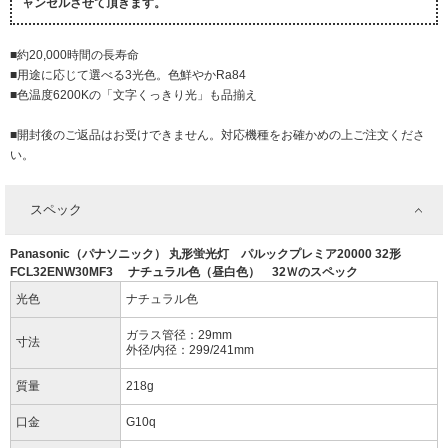
ャンセルさせて頂きます。
■約20,000時間の長寿命
■用途に応じて選べる3光色。色鮮やかRa84
■色温度6200Kの「文字くっきり光」も品揃え
■開封後のご返品はお受けできません。対応機種をお確かめの上ご注文くださ
い。
スペック
Panasonic（パナソニック） 丸形蛍光灯 パルックプレミア20000 32形
FCL32ENW30MF3 ナチュラル色（昼白色） 32Ｗのスペック
光色
ナチュラル色
ガラス管径：29mm
寸法
外径/内径：299/241mm
質量
218g
口金
G10q