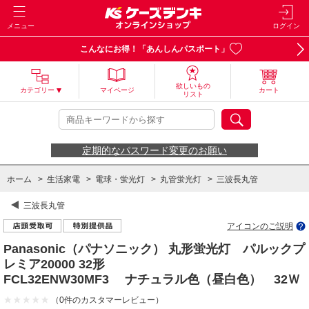
メニュー
ログイン
こんなにお得！「あんしんパスポート」
欲しいもの
カテゴリー
マイページ
カート
リスト
定期的なパスワード変更のお願い
ホーム
>
生活家電
>
電球・蛍光灯
>
丸管蛍光灯
>
三波長丸管
三波長丸管
アイコンのご説明
Panasonic（パナソニック） 丸形蛍光灯 パルックプ
レミア20000 32形
FCL32ENW30MF3 ナチュラル色（昼白色） 32Ｗ
（0件のカスタマーレビュー）