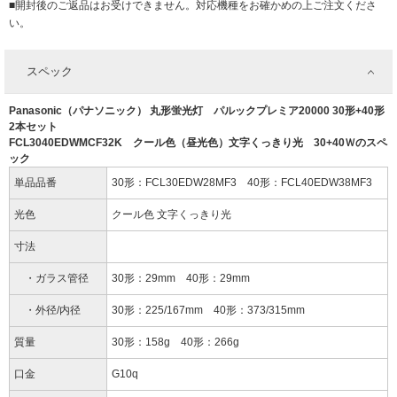
■開封後のご返品はお受けできません。対応機種をお確かめの上ご注文くださ
い。
スペック
Panasonic（パナソニック） 丸形蛍光灯 パルックプレミア20000 30形+40形
2本セット
FCL3040EDWMCF32K クール色（昼光色）文字くっきり光 30+40Ｗのスペ
ック
単品品番
30形：FCL30EDW28MF3 40形：FCL40EDW38MF3
光色
クール色 文字くっきり光
寸法
・ガラス管径
30形：29mm 40形：29mm
・外径/内径
30形：225/167mm 40形：373/315mm
質量
30形：158g 40形：266g
口金
G10q