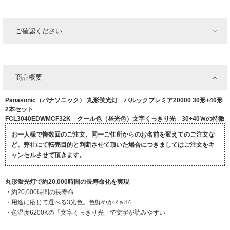
ご確認ください
商品概要
Panasonic（パナソニック） 丸形蛍光灯 パルックプレミア20000 30形+40形
2本セット
FCL3040EDWMCF32K クール色（昼光色）文字くっきり光 30+40Ｗの特徴
お一人様で複数回のご注文、同一ご住所からのお名前を変えてのご注文な
ど、弊社にて転売目的と判断させて頂いた場合につきましてはご注文をキ
ャンセルさせて頂きます。
丸形蛍光灯で約20,000時間の長寿命化を実現
・約20,000時間の長寿命
・用途に応じて選べる3光色。色鮮やかRａ84
・色温度6200Kの「文字くっきり光」で文字が読みやすい