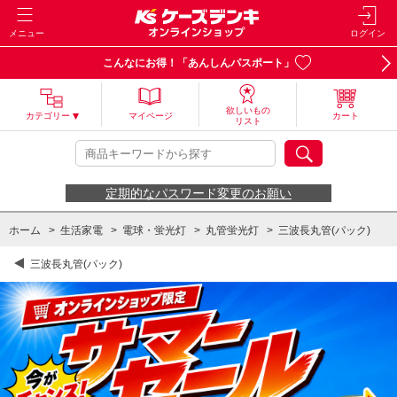
メニュー
ログイン
こんなにお得！「あんしんパスポート」
欲しいもの
カテゴリー
マイページ
カート
リスト
定期的なパスワード変更のお願い
ホーム
>
生活家電
>
電球・蛍光灯
>
丸管蛍光灯
>
三波長丸管(パック)
三波長丸管(パック)