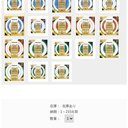
在庫：
在庫あり
納期：
1～2日出荷
数量：