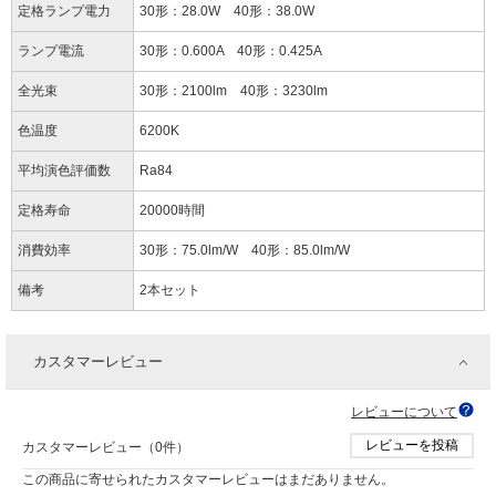
定格ランプ電力
30形：28.0W 40形：38.0W
ランプ電流
30形：0.600A 40形：0.425A
全光束
30形：2100lm 40形：3230lm
色温度
6200K
平均演色評価数
Ra84
定格寿命
20000時間
消費効率
30形：75.0lm/W 40形：85.0lm/W
備考
2本セット
カスタマーレビュー
レビューについて
レビューを投稿
カスタマーレビュー（0件）
この商品に寄せられたカスタマーレビューはまだありません。