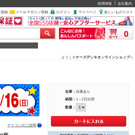
採用情報
会社案内
員登録
メールマガジン登録
ログイン
マイページ
欲しいものリスト
0
ようこそ
ケーズデンキオンラインショップ
へ
在庫：
在庫あり
納期：
1～2日出荷
数量：
アイコンのご説明