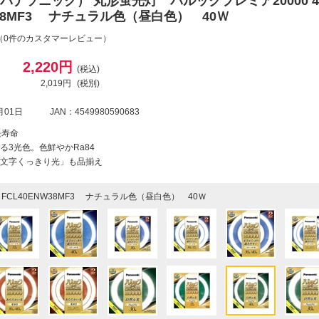
ic（パナソニック） 丸形蛍光灯 パルックプレミア20000 4
W38MF3 ナチュラル色（昼白色） 40Ｗ
（0件のカスタマーレビュー）
2,220円
(税込)
2,019円
(税別)
月01日
JAN：4549980590683
長寿命
る3光色。色鮮やかRa84
の「文字くっきり光」も品揃え
FCL40ENW38MF3 ナチュラル色（昼白色） 40Ｗ