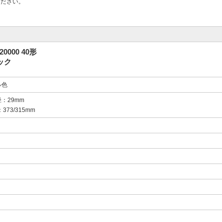
ください。
000 40形
ック
ル色
：29mm
373/315mm