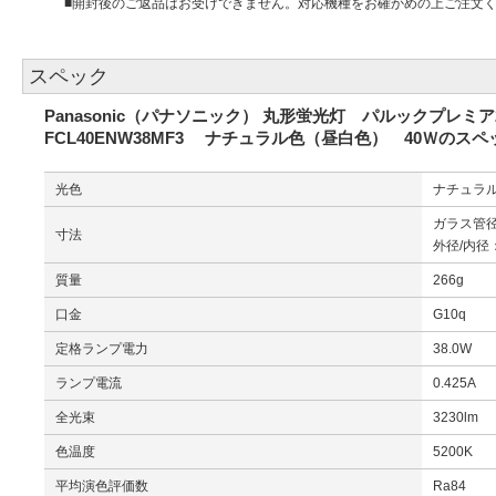
■開封後のご返品はお受けできません。対応機種をお確かめの上ご注文
スペック
Panasonic（パナソニック） 丸形蛍光灯 パルックプレミア20
FCL40ENW38MF3 ナチュラル色（昼白色） 40Ｗのスペ
光色
ナチュラ
ガラス管径
寸法
外径/内径：
質量
266g
口金
G10q
定格ランプ電力
38.0W
ランプ電流
0.425A
全光束
3230lm
色温度
5200K
平均演色評価数
Ra84